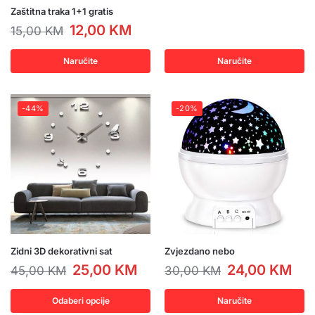
Zaštitna traka 1+1 gratis
12,00
KM
15,00
KM
Naručite
Naručite
-44%
-20%
Zidni 3D dekorativni sat
Zvjezdano nebo
25,00
KM
24,00
KM
45,00
KM
30,00
KM
Odaberi opcije
Naručite