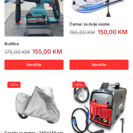
Čamac za dvije osobe
150,00
KM
195,00
KM
Bušilica
155,00
KM
175,00
KM
Naručite
Naručite
-32%
-18%
Cerada za motor – 240×140 cm