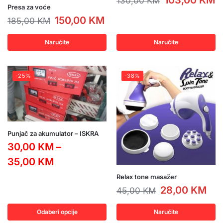
103,00
KM
130,00
KM
Presa za voće
150,00
KM
185,00
KM
Naručite
Naručite
-25%
-38%
Punjač za akumulator – ISKRA
30,00
KM
–
35,00
KM
Relax tone masažer
28,00
KM
45,00
KM
Odaberi opcije
Naručite