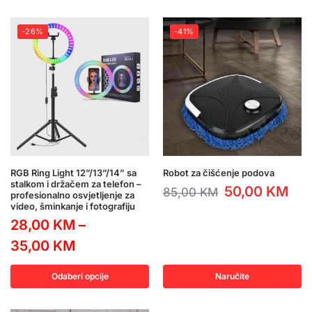
-26%
-41%
RGB Ring Light 12”/13”/14” sa
Robot za čišćenje podova
stalkom i držačem za telefon –
50,00
KM
85,00
KM
profesionalno osvjetljenje za
video, šminkanje i fotografiju
28,00
KM
–
35,00
KM
Odaberi opcije
Naručite