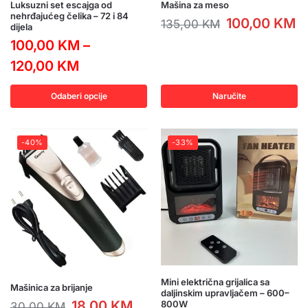
Luksuzni set escajga od
Mašina za meso
nehrđajućeg čelika – 72 i 84
100,00
KM
135,00
KM
dijela
100,00
KM
–
120,00
KM
Odaberi opcije
Naručite
-40%
-33%
Mini električna grijalica sa
Mašinica za brijanje
daljinskim upravljačem – 600–
18,00
KM
800W
30,00
KM