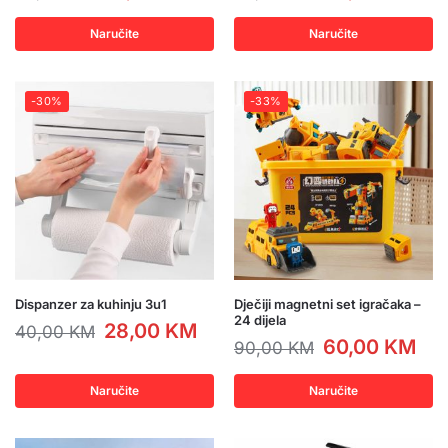
Naručite
Naručite
-30%
-33%
Dispanzer za kuhinju 3u1
Dječiji magnetni set igračaka –
24 dijela
28,00
KM
40,00
KM
60,00
KM
90,00
KM
Naručite
Naručite