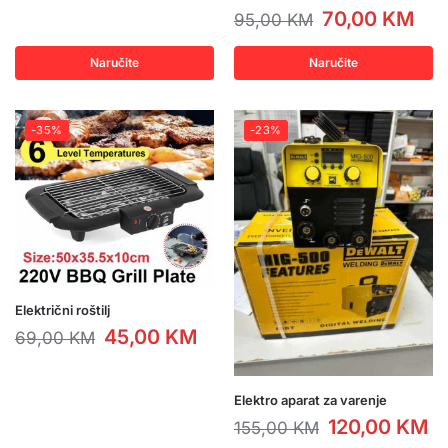
70,00
KM
95,00
KM
Naručite
Naručite
-35%
-23%
Električni roštilj
45,00
KM
69,00
KM
Elektro aparat za varenje
120,00
KM
155,00
KM