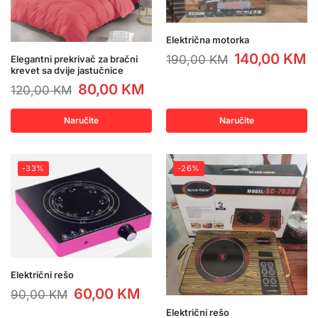
Električna motorka
140,00
KM
190,00
KM
Elegantni prekrivač za bračni
krevet sa dvije jastučnice
80,00
KM
120,00
KM
Naručite
Naručite
-33%
-26%
Električni rešo
60,00
KM
90,00
KM
Električni rešo