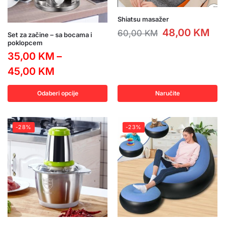
Shiatsu masažer
48,00
KM
60,00
KM
Set za začine – sa bocama i
poklopcem
35,00
KM
–
45,00
KM
Odaberi opcije
Naručite
-28%
-23%