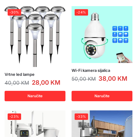
-30%
-24%
Wi-Fi kamera sijalica
Vrtne led lampe
38,00
KM
50,00
KM
28,00
KM
40,00
KM
Naručite
Naručite
-23%
-33%