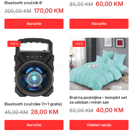
Bluetooth zvučnik 8’
60,00
KM
85,00
KM
170,00
KM
200,00
KM
Naručite
Naručite
-38%
-33%
Bračna posteljina – komplet set
za udoban i miran san
Bluetooth zvučnike (1+1 gratis)
40,00
KM
60,00
KM
28,00
KM
45,00
KM
Naručite
Odaberi opcije