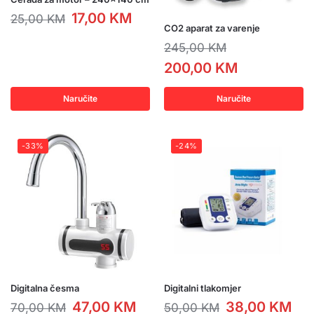
17,00
KM
25,00
KM
CO2 aparat za varenje
245,00
KM
200,00
KM
Naručite
Naručite
-33%
-24%
Digitalna česma
Digitalni tlakomjer
47,00
KM
38,00
KM
70,00
KM
50,00
KM