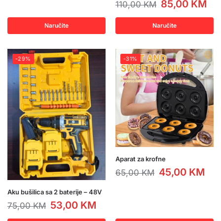
85,00
KM
110,00
KM
Naručite
Naručite
-29%
-31%
Aparat za krofne
45,00
KM
65,00
KM
Aku bušilica sa 2 baterije – 48V
53,00
KM
75,00
KM