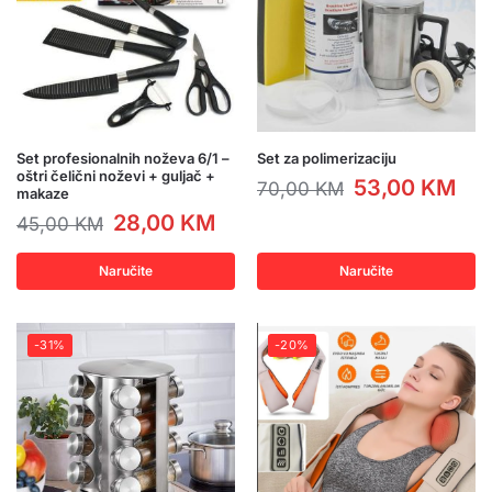
Set profesionalnih noževa 6/1 –
Set za polimerizaciju
oštri čelični noževi + guljač +
53,00
KM
70,00
KM
makaze
28,00
KM
45,00
KM
Naručite
Naručite
-31%
-20%