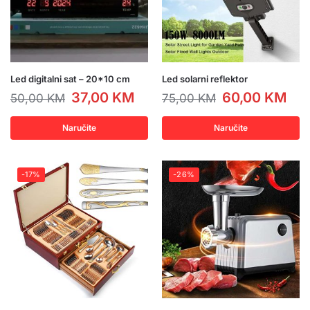
Led digitalni sat – 20*10 cm
Led solarni reflektor
37,00
KM
60,00
KM
50,00
KM
75,00
KM
Naručite
Naručite
-17%
-26%