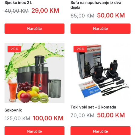
Sjecko inox 2 L
Sofa na napuhavanje iz dva
dijela
29,00
KM
40,00
KM
50,00
KM
65,00
KM
Naručite
Naručite
-20%
-29%
Toki voki set – 2 komada
Sokovnik
50,00
KM
70,00
KM
100,00
KM
125,00
KM
Naručite
Naručite