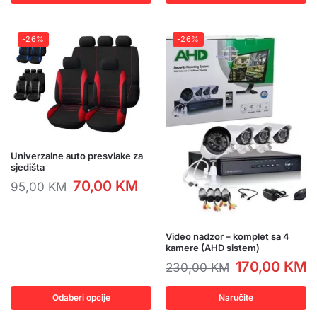
-26%
-26%
Univerzalne auto presvlake za
sjedišta
70,00
KM
95,00
KM
Video nadzor – komplet sa 4
kamere (AHD sistem)
170,00
KM
230,00
KM
Odaberi opcije
Naručite