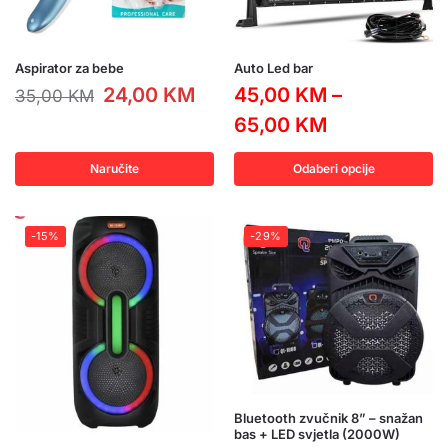
Aspirator za bebe
Auto Led bar
24,00
KM
45,00
KM
–
35,00
KM
65,00
KM
Naručite
Odaberi opcije
-15%
-29%
Bluetooth zvučnik 8” – snažan
bas + LED svjetla (2000W)