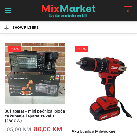
0
SHOW FILTERS
-24%
-23%
3u1 aparat – mini pećnica, ploča
za kuhanje i aparat za kafu
(2800W)
80,00
KM
105,00
KM
Aku bušilica Milwaukee