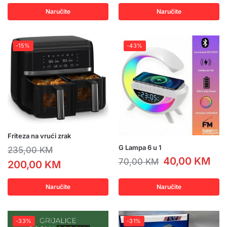
Naručite
Naručite
-15%
-43%
Friteza na vrući zrak
G Lampa 6 u 1
235,00
KM
40,00
KM
70,00
KM
200,00
KM
Naručite
Naručite
-33%
-31%