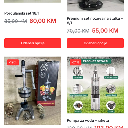
Porculanski set 18/1
Premium set noževa na stalku –
60,00
KM
85,00
KM
8/1
55,00
KM
70,00
KM
Odaberi opcije
Odaberi opcije
-19%
-21%
Pumpa za vodu – raketa