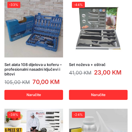
-33%
-44%
Set alata 108 dijelova u koferu –
Set noževa + oštrač
profesionalni nasadni ključevi i
23,00
KM
41,00
KM
bitovi
70,00
KM
105,00
KM
Naručite
Naručite
-38%
-24%