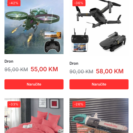
-42%
-36%
Dron
Dron
55,00
KM
95,00
KM
58,00
KM
90,00
KM
Naručite
Naručite
-33%
-26%