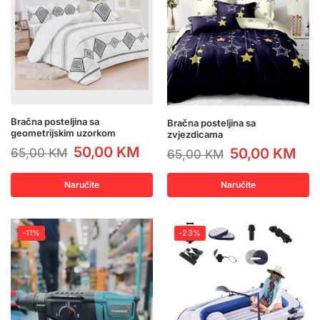
Bračna posteljina sa
Bračna posteljina sa
geometrijskim uzorkom
zvjezdicama
50,00
KM
50,00
KM
65,00
KM
65,00
KM
Naručite
Naručite
-11%
-23%