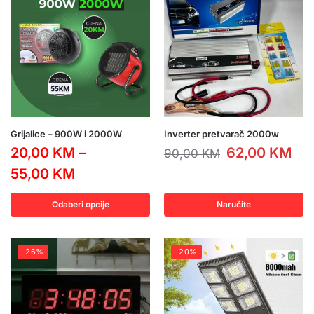
Grijalice – 900W i 2000W
Inverter pretvarač 2000w
20,00
KM
–
62,00
KM
90,00
KM
55,00
KM
Odaberi opcije
Naručite
-26%
-20%