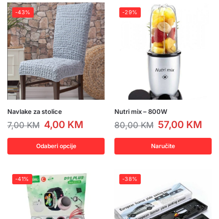
-43%
-29%
Navlake za stolice
Nutri mix – 800W
4,00
KM
57,00
KM
7,00
KM
80,00
KM
Odaberi opcije
Naručite
-41%
-38%