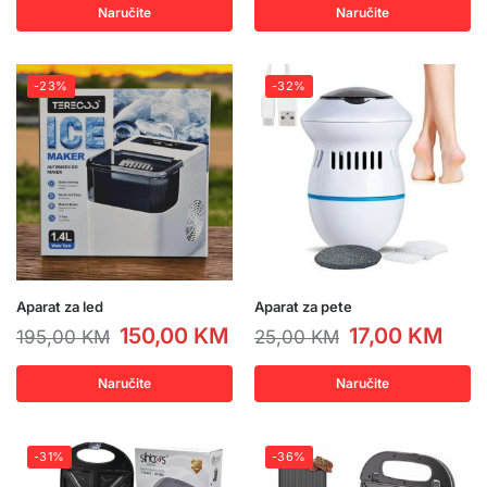
Naručite
Naručite
-23%
-32%
Aparat za led
Aparat za pete
150,00
KM
17,00
KM
195,00
KM
25,00
KM
Naručite
Naručite
-31%
-36%