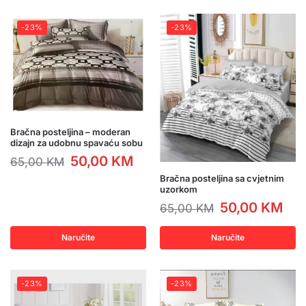
-23%
-23%
Bračna posteljina – moderan
dizajn za udobnu spavaću sobu
50,00
KM
65,00
KM
Bračna posteljina sa cvjetnim
uzorkom
50,00
KM
65,00
KM
Naručite
Naručite
-23%
-23%