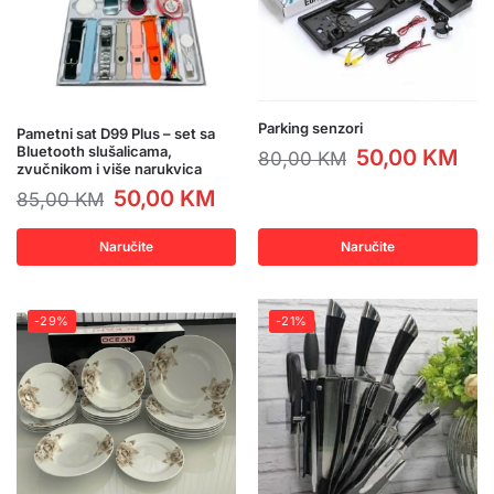
Parking senzori
Pametni sat D99 Plus – set sa
Bluetooth slušalicama,
50,00
KM
80,00
KM
zvučnikom i više narukvica
50,00
KM
85,00
KM
Naručite
Naručite
-29%
-21%