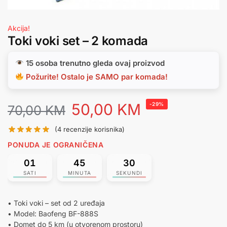
Akcija!
Toki voki set – 2 komada
15 osoba trenutno gleda ovaj proizvod
Požurite! Ostalo je SAMO par komada!
50,00
KM
-29%
70,00
KM
(
4
recenzije korisnika)
PONUDA JE OGRANIČENA
01
45
30
SATI
MINUTA
SEKUNDI
• Toki voki – set od 2 uređaja
• Model: Baofeng BF-888S
• Domet do 5 km (u otvorenom prostoru)