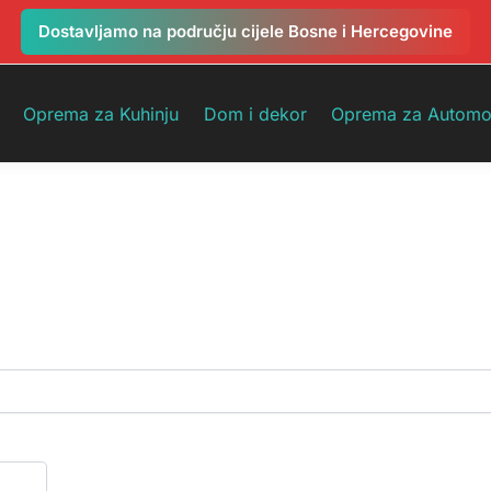
Dostavljamo na području cijele Bosne i Hercegovine
Oprema za Kuhinju
Dom i dekor
Oprema za Automo