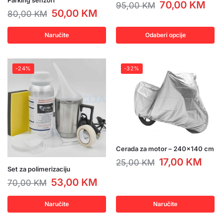
Parking senzori
70,00
KM
95,00
KM
50,00
KM
80,00
KM
Naručite
Odaberi opcije
-24%
-32%
Cerada za motor – 240×140 cm
17,00
KM
25,00
KM
Set za polimerizaciju
53,00
KM
70,00
KM
Naručite
Naručite