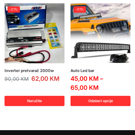
-31%
-31%
Inverter pretvarač 2000w
Auto Led bar
62,00
KM
45,00
KM
–
90,00
KM
65,00
KM
Naručite
Odaberi opcije