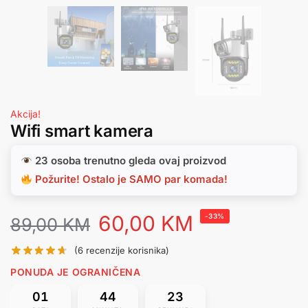
Akcija!
Wifi smart kamera
23 osoba trenutno gleda ovaj proizvod
Požurite! Ostalo je SAMO par komada!
60,00
KM
-33%
89,00
KM
(
6
recenzije korisnika)
PONUDA JE OGRANIČENA
01
44
22