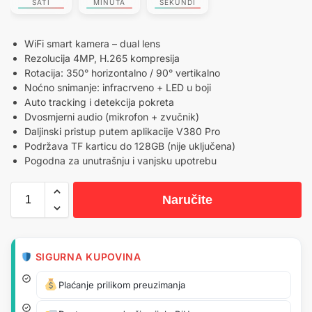
SATI
MINUTA
SEKUNDI
WiFi smart kamera – dual lens
Rezolucija 4MP, H.265 kompresija
Rotacija: 350° horizontalno / 90° vertikalno
Noćno snimanje: infracrveno + LED u boji
Auto tracking i detekcija pokreta
Dvosmjerni audio (mikrofon + zvučnik)
Daljinski pristup putem aplikacije V380 Pro
Podržava TF karticu do 128GB (nije uključena)
Pogodna za unutrašnju i vanjsku upotrebu
Naručite
SIGURNA KUPOVINA
Plaćanje prilikom preuzimanja