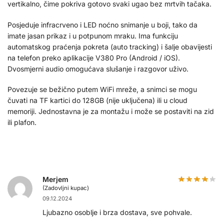
vertikalno, čime pokriva gotovo svaki ugao bez mrtvih tačaka.
Posjeduje infracrveno i LED noćno snimanje u boji, tako da
imate jasan prikaz i u potpunom mraku. Ima funkciju
automatskog praćenja pokreta (auto tracking) i šalje obavijesti
na telefon preko aplikacije V380 Pro (Android / iOS).
Dvosmjerni audio omogućava slušanje i razgovor uživo.
Povezuje se bežično putem WiFi mreže, a snimci se mogu
čuvati na TF kartici do 128GB (nije uključena) ili u cloud
memoriji. Jednostavna je za montažu i može se postaviti na zid
ili plafon.
Merjem
(Zadovljni kupac)
09.12.2024
Ljubazno osoblje i brza dostava, sve pohvale.