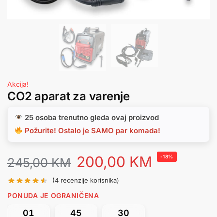
Akcija!
CO2 aparat za varenje
25 osoba trenutno gleda ovaj proizvod
Požurite! Ostalo je SAMO par komada!
200,00
KM
-18%
245,00
KM
(
4
recenzije korisnika)
PONUDA JE OGRANIČENA
01
45
30