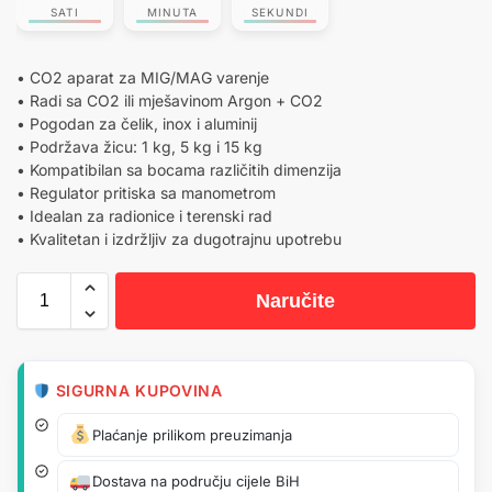
SATI
MINUTA
SEKUNDI
• CO2 aparat za MIG/MAG varenje
• Radi sa CO2 ili mješavinom Argon + CO2
• Pogodan za čelik, inox i aluminij
• Podržava žicu: 1 kg, 5 kg i 15 kg
• Kompatibilan sa bocama različitih dimenzija
• Regulator pritiska sa manometrom
• Idealan za radionice i terenski rad
• Kvalitetan i izdržljiv za dugotrajnu upotrebu
Naručite
SIGURNA KUPOVINA
Plaćanje prilikom preuzimanja
Dostava na području cijele BiH