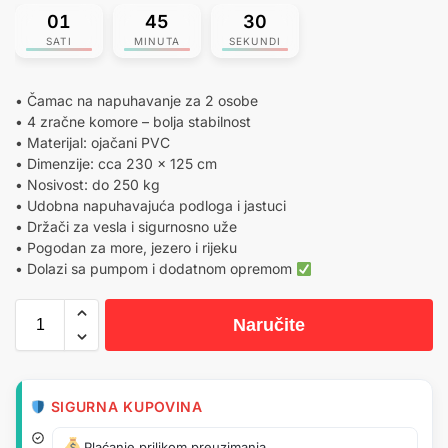
01
45
30
SATI
MINUTA
SEKUNDI
• Čamac na napuhavanje za 2 osobe
• 4 zračne komore – bolja stabilnost
• Materijal: ojačani PVC
• Dimenzije: cca 230 x 125 cm
• Nosivost: do 250 kg
• Udobna napuhavajuća podloga i jastuci
• Držači za vesla i sigurnosno uže
• Pogodan za more, jezero i rijeku
• Dolazi sa pumpom i dodatnom opremom
Naručite
SIGURNA KUPOVINA
Plaćanje prilikom preuzimanja