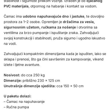
stabilnost i sigurnost prilikom vožnje. Izrađen je od
ojačanog
PVC materijala
, otpornog na habanje i kontakt sa vodom.
Čamac ima
udobno napuhavajuće dno i jastuke
, te dovoljno
prostora za 1–2 osobe. Opremljen je
držačima za vesla,
sigurnosnim užetom, ručkama za nošenje
i otvorima sa
ventilima za brzo pumpanje i ispuštanje zraka. Zahvaljujući
svojoj konstrukciji i stabilnosti, pruža sigurno i ugodno iskustvo
na vodi.
Zahvaljujući kompaktnim dimenzijama kada je ispušten, lako se
sklapa i prenosi, što ga čini savršenim za kampovanje, vikend
izlete i ljetne avanture.
Nosivost:
do cca 250 kg
Dimenzije:
približno 230 x 125 cm
Unutrašnje dimenzije sjedišta:
cca 150 x 50 cm
U paketu dolazi:
– Čamac na napuhavanje
– Ručna pumpa