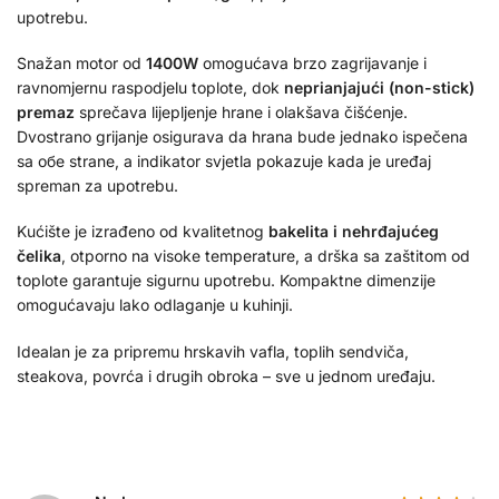
upotrebu.
Snažan motor od
1400W
omogućava brzo zagrijavanje i
ravnomjernu raspodjelu toplote, dok
neprianjajući (non-stick)
premaz
sprečava lijepljenje hrane i olakšava čišćenje.
Dvostrano grijanje osigurava da hrana bude jednako ispečena
sa обе strane, a indikator svjetla pokazuje kada je uređaj
spreman za upotrebu.
Kućište je izrađeno od kvalitetnog
bakelita i nehrđajućeg
čelika
, otporno na visoke temperature, a drška sa zaštitom od
toplote garantuje sigurnu upotrebu. Kompaktne dimenzije
omogućavaju lako odlaganje u kuhinji.
Idealan je za pripremu hrskavih vafla, toplih sendviča,
steakova, povrća i drugih obroka – sve u jednom uređaju.