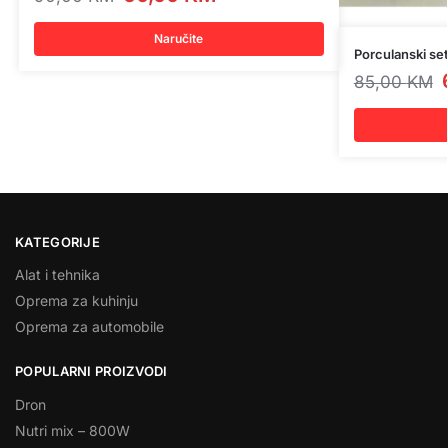
Naručite
Porculanski set
85,00
KM
KATEGORIJE
Alat i tehnika
Oprema za kuhinju
Oprema za automobile
POPULARNI PROIZVODI
Dron
Nutri mix – 800W