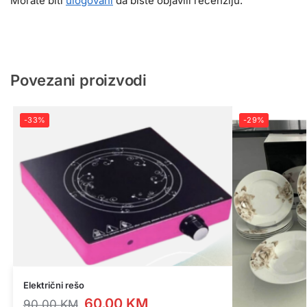
Morate biti
ulogovani
da biste objavili recenziju.
Povezani proizvodi
-33%
-29%
Električni rešo
60,00
KM
90,00
KM