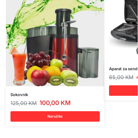
Aparat za send
65,00
KM
Sokovnik
100,00
KM
125,00
KM
Naručite