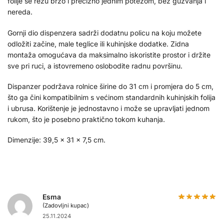
folije se režu brzo i precizno jednim potezom, bez gužvanja i
nereda.
Gornji dio dispenzera sadrži dodatnu policu na koju možete
odložiti začine, male teglice ili kuhinjske dodatke. Zidna
montaža omogućava da maksimalno iskoristite prostor i držite
sve pri ruci, a istovremeno oslobodite radnu površinu.
Dispanzer podržava rolnice širine do 31 cm i promjera do 5 cm,
što ga čini kompatibilnim s većinom standardnih kuhinjskih folija
i ubrusa. Korištenje je jednostavno i može se upravljati jednom
rukom, što je posebno praktično tokom kuhanja.
Dimenzije: 39,5 × 31 × 7,5 cm.
Esma
(Zadovljni kupac)
25.11.2024