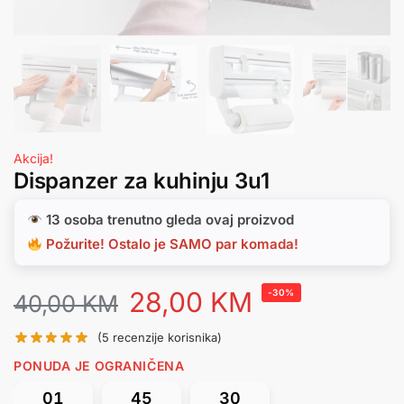
Akcija!
Dispanzer za kuhinju 3u1
13 osoba trenutno gleda ovaj proizvod
Požurite! Ostalo je SAMO par komada!
28,00
KM
-30%
40,00
KM
(
5
recenzije korisnika)
PONUDA JE OGRANIČENA
01
45
30