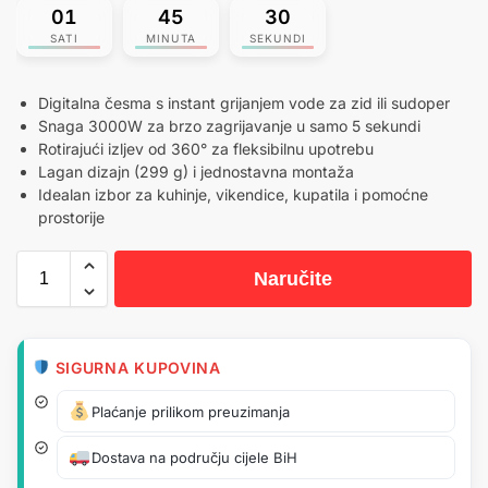
01
45
30
SATI
MINUTA
SEKUNDI
Digitalna česma s instant grijanjem vode za zid ili sudoper
Snaga 3000W za brzo zagrijavanje u samo 5 sekundi
Rotirajući izljev od 360° za fleksibilnu upotrebu
Lagan dizajn (299 g) i jednostavna montaža
Idealan izbor za kuhinje, vikendice, kupatila i pomoćne
prostorije
Naručite
SIGURNA KUPOVINA
Plaćanje prilikom preuzimanja
Dostava na području cijele BiH