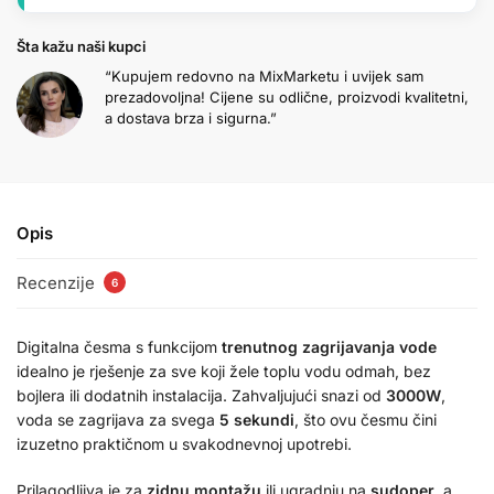
Šta kažu naši kupci
“Kupujem redovno na MixMarketu i uvijek sam
prezadovoljna! Cijene su odlične, proizvodi kvalitetni,
a dostava brza i sigurna.”
Opis
Recenzije
6
Digitalna česma s funkcijom
trenutnog zagrijavanja vode
idealno je rješenje za sve koji žele toplu vodu odmah, bez
bojlera ili dodatnih instalacija. Zahvaljujući snazi od
3000W
,
voda se zagrijava za svega
5 sekundi
, što ovu česmu čini
izuzetno praktičnom u svakodnevnoj upotrebi.
Prilagodljiva je za
zidnu montažu
ili ugradnju na
sudoper
, a