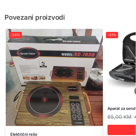
Povezani proizvodi
-26%
-31%
Aparat za send
65,00
KM
Električni rešo