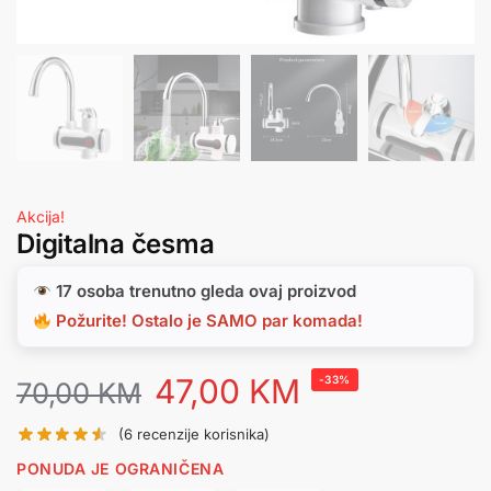
Akcija!
Digitalna česma
17 osoba trenutno gleda ovaj proizvod
Požurite! Ostalo je SAMO par komada!
47,00
KM
-33%
70,00
KM
(
6
recenzije korisnika)
PONUDA JE OGRANIČENA