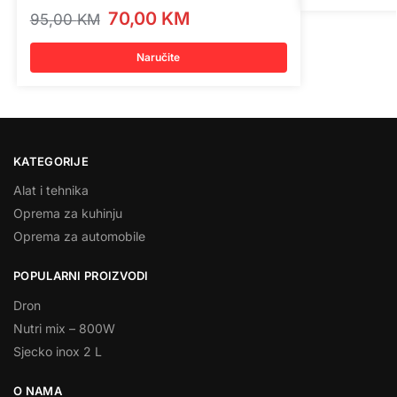
70,00
KM
95,00
KM
Naručite
KATEGORIJE
Alat i tehnika
Oprema za kuhinju
Oprema za automobile
POPULARNI PROIZVODI
Dron
Nutri mix – 800W
Sjecko inox 2 L
O NAMA