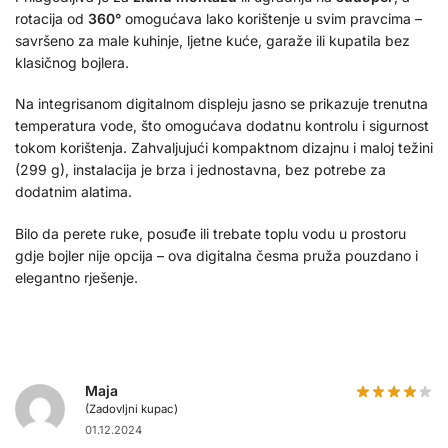
rotacija od
360°
omogućava lako korištenje u svim pravcima –
savršeno za male kuhinje, ljetne kuće, garaže ili kupatila bez
klasičnog bojlera.
Na integrisanom digitalnom displeju jasno se prikazuje trenutna
temperatura vode, što omogućava dodatnu kontrolu i sigurnost
tokom korištenja. Zahvaljujući kompaktnom dizajnu i maloj težini
(299 g), instalacija je brza i jednostavna, bez potrebe za
dodatnim alatima.
Bilo da perete ruke, posuđe ili trebate toplu vodu u prostoru
gdje bojler nije opcija – ova digitalna česma pruža pouzdano i
elegantno rješenje.
Maja
(Zadovljni kupac)
01.12.2024