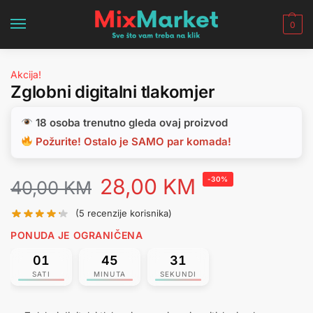
0
Akcija!
Zglobni digitalni tlakomjer
18 osoba trenutno gleda ovaj proizvod
Požurite! Ostalo je SAMO par komada!
28,00
KM
-30%
40,00
KM
(
5
recenzije korisnika)
PONUDA JE OGRANIČENA
01
45
30
SATI
MINUTA
SEKUNDI