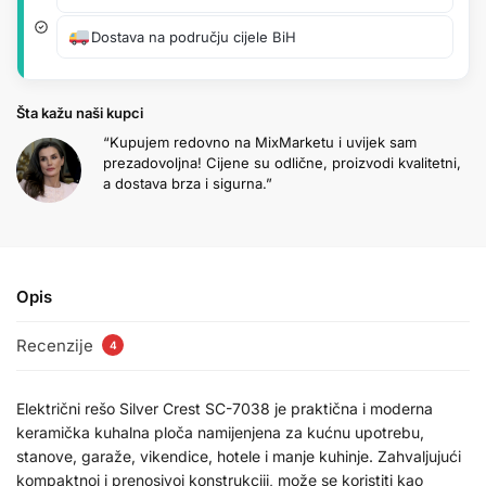
Dostava na području cijele BiH
Šta kažu naši kupci
“Kupujem redovno na MixMarketu i uvijek sam
prezadovoljna! Cijene su odlične, proizvodi kvalitetni,
a dostava brza i sigurna.”
Opis
Recenzije
4
Električni rešo Silver Crest SC-7038 je praktična i moderna
keramička kuhalna ploča namijenjena za kućnu upotrebu,
stanove, garaže, vikendice, hotele i manje kuhinje. Zahvaljujući
kompaktnoj i prenosivoj konstrukciji, može se koristiti kao