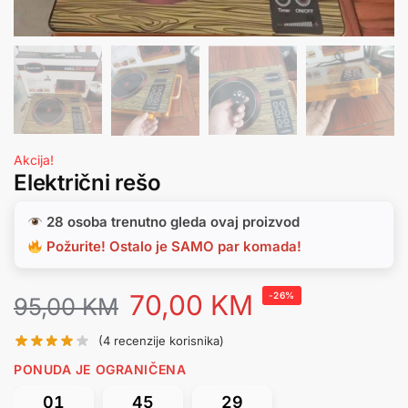
Akcija!
Električni rešo
28 osoba trenutno gleda ovaj proizvod
Požurite! Ostalo je SAMO par komada!
70,00
KM
-26%
95,00
KM
(
4
recenzije korisnika)
PONUDA JE OGRANIČENA
01
45
29