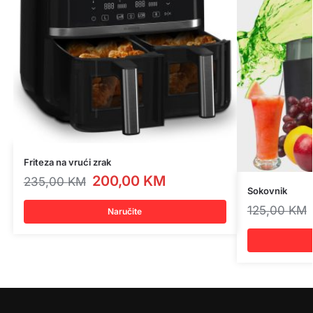
Friteza na vrući zrak
200,00
KM
235,00
KM
Sokovnik
125,00
KM
Naručite