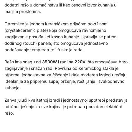
dodatni rešo u domaćinstvu ili kao osnovni izvor kuhanja u
manjim prostorima.
Opremljen je jednom keramičkom grijaćom površinom
(crystal/ceramic plate) koja omogućava ravnomjerno
zagrijavanje posuđa i efikasno kuhanje. Upravlja se putem
dodirnog (touch) panela, što omogućava jednostavno
podešavanje temperature i funkcija rada.
Rešo ima snagu od
3500W
i radi na
220V
, što omogućava brzo
zagrijavanje i snažan rad. Površina od keramičkog stakla je
otporna, jednostavna za čišćenje i daje moderan izgled uređaju.
Idealan je za pripremu supe, prženje, roštiljanje i svakodnevno
kuhanje.
Zahvaljujući kvalitetnoj izradi i jednostavnoj upotrebi predstavlja
odlično rješenje za sve kojima je potreban pouzdan električni
rešo.