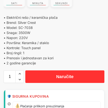
SATI
MINUTA
SEKUNDI
• Električni rešo / keramička ploča
• Brend: Silver Crest
• Model: SC-7038
• Snaga: 3500W
• Napon: 220V
• Površina: Keramika / staklo
• Kontrole: Touch panel
• Broj ringli: 1
• Prenosiv i jednostavan za kori
• 2 godine garancije
Naručite
SIGURNA KUPOVINA
Plaćanje prilikom preuzimanja