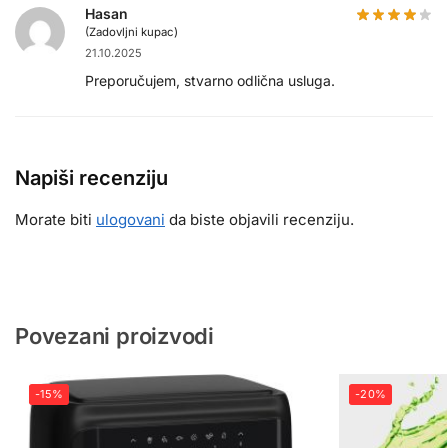
Hasan
(Zadovljni kupac)
21.10.2025
Preporučujem, stvarno odlična usluga.
Napiši recenziju
Morate biti
ulogovani
da biste objavili recenziju.
Povezani proizvodi
-15%
-20%