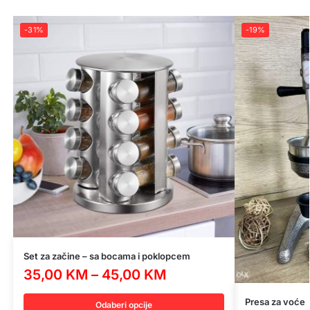
-31%
-19%
Set za začine – sa bocama i poklopcem
35,00
KM
–
45,00
KM
Presa za voće
Odaberi opcije