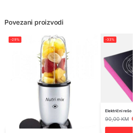
Povezani proizvodi
-29%
-33%
Električni rešo
90,00
KM