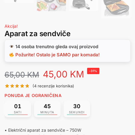
Akcija!
Aparat za sendviče
14 osoba trenutno gleda ovaj proizvod
Požurite! Ostalo je SAMO par komada!
45,00
KM
-31%
65,00
KM
(
4
recenzije korisnika)
PONUDA JE OGRANIČENA
01
45
30
SATI
MINUTA
SEKUNDI
• Električni aparat za sendviče – 750W