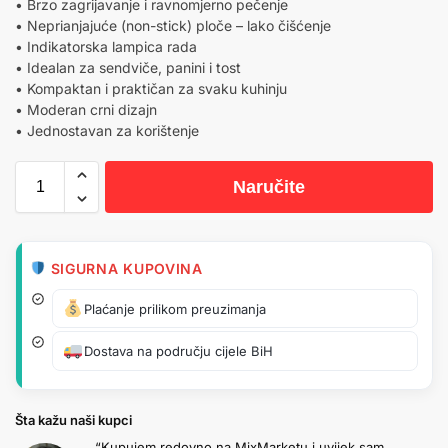
• Brzo zagrijavanje i ravnomjerno pečenje
• Neprianjajuće (non-stick) ploče – lako čišćenje
• Indikatorska lampica rada
• Idealan za sendviče, panini i tost
• Kompaktan i praktičan za svaku kuhinju
• Moderan crni dizajn
• Jednostavan za korištenje
Naručite
SIGURNA KUPOVINA
Plaćanje prilikom preuzimanja
Dostava na području cijele BiH
Šta kažu naši kupci
“Kupujem redovno na MixMarketu i uvijek sam