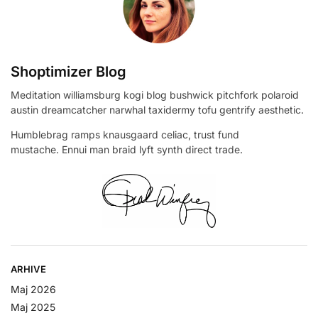
Shoptimizer Blog
Meditation williamsburg kogi blog bushwick pitchfork polaroid
austin dreamcatcher narwhal taxidermy tofu gentrify aesthetic.
Humblebrag ramps knausgaard celiac, trust fund
mustache. Ennui man braid lyft synth direct trade.
ARHIVE
Maj 2026
Maj 2025