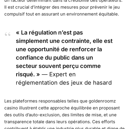
un facteur déterminant dans la crédibilité des opérateurs.
Il est crucial d’intégrer des mesures pour prévenir le jeu
compulsif tout en assurant un environnement équitable.
« La régulation n’est pas
simplement une contrainte, elle est
une opportunité de renforcer la
confiance du public dans un
secteur souvent perçu comme
risqué. »
— Expert en
réglementation des jeux de hasard
Les plateformes responsables telles que goldenroomz
casino illustrent cette approche équilibrée en proposant
des outils d’auto-exclusion, des limites de mise, et une
transparence totale dans leurs opérations. Ces efforts
contribuent à établir une industrie plus durable et digne de