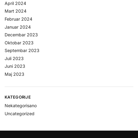
April 2024
Mart 2024
Februar 2024
Januar 2024
Decembar 2023
Oktobar 2023
Septembar 2023
Juli 2023
Juni 2023
Maj 2023
KATEGORIJE
Nekategorisano
Uncategorized