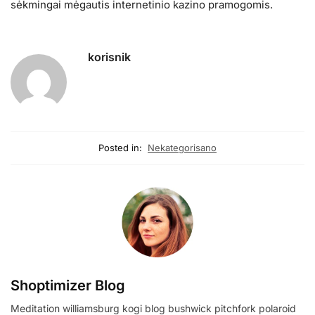
sėkmingai mėgautis internetinio kazino pramogomis.
korisnik
Posted in:
Nekategorisano
Shoptimizer Blog
Meditation williamsburg kogi blog bushwick pitchfork polaroid