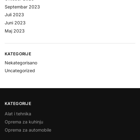
Septembar 2023
Juli 2023
Juni 2023
Maj 2023
KATEGORIJE
Nekategorisano
Uncategorized
KATEGORIJE
Alat i tehnika
Oprema za kuhinju
Oprema za automobile