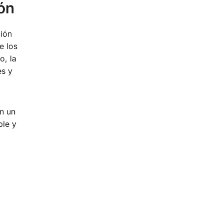
ón
ción
e los
o, la
es y
én un
ble y