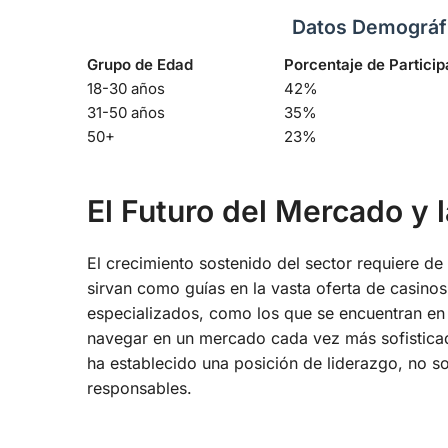
Datos Demográfi
Grupo de Edad
Porcentaje de Particip
18-30 años
42%
31-50 años
35%
50+
23%
El Futuro del Mercado y 
El crecimiento sostenido del sector requiere d
sirvan como guías en la vasta oferta de casinos 
especializados, como los que se encuentran en 
navegar en un mercado cada vez más sofisticado
ha establecido una posición de liderazgo, no s
responsables.