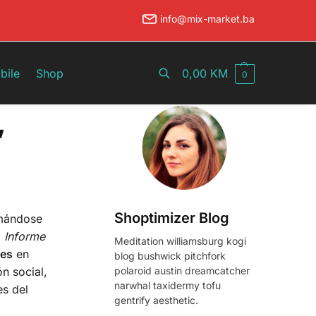
info@mix-market.ba
Pretraži
bile
Shop
0,00
KM
0
,
Shoptimizer Blog
rmándose
l
Informe
Meditation williamsburg kogi
nes
en
blog bushwick pitchfork
polaroid austin dreamcatcher
n social,
narwhal taxidermy tofu
es del
gentrify aesthetic.