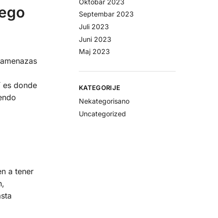
Oktobar 2023
uego
Septembar 2023
Juli 2023
Juni 2023
Maj 2023
es amenazas
í es donde
KATEGORIJE
iendo
Nekategorisano
Uncategorized
en a tener
n,
asta