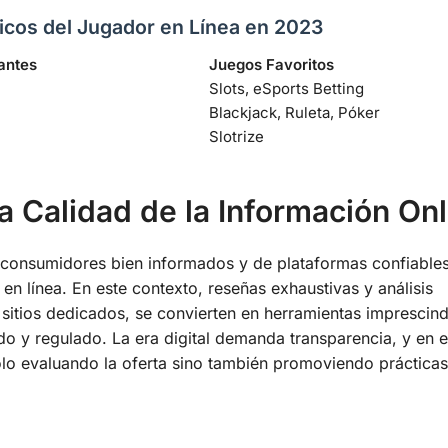
cos del Jugador en Línea en 2023
antes
Juegos Favoritos
Slots, eSports Betting
Blackjack, Ruleta, Póker
Slotrize
la Calidad de la Información Onl
e consumidores bien informados y de plataformas confiable
en línea. En este contexto, reseñas exhaustivas y análisis
sitios dedicados, se convierten en herramientas imprescind
 y regulado. La era digital demanda transparencia, y en el
olo evaluando la oferta sino también promoviendo prácticas