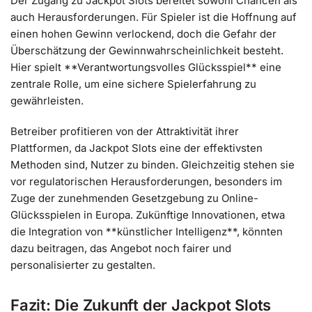
Der Zugang zu Jackpot Slots bereitet sowohl Chancen als
auch Herausforderungen. Für Spieler ist die Hoffnung auf
einen hohen Gewinn verlockend, doch die Gefahr der
Überschätzung der Gewinnwahrscheinlichkeit besteht.
Hier spielt **Verantwortungsvolles Glücksspiel** eine
zentrale Rolle, um eine sichere Spielerfahrung zu
gewährleisten.
Betreiber profitieren von der Attraktivität ihrer
Plattformen, da Jackpot Slots eine der effektivsten
Methoden sind, Nutzer zu binden. Gleichzeitig stehen sie
vor regulatorischen Herausforderungen, besonders im
Zuge der zunehmenden Gesetzgebung zu Online-
Glücksspielen in Europa. Zukünftige Innovationen, etwa
die Integration von **künstlicher Intelligenz**, könnten
dazu beitragen, das Angebot noch fairer und
personalisierter zu gestalten.
Fazit: Die Zukunft der Jackpot Slots