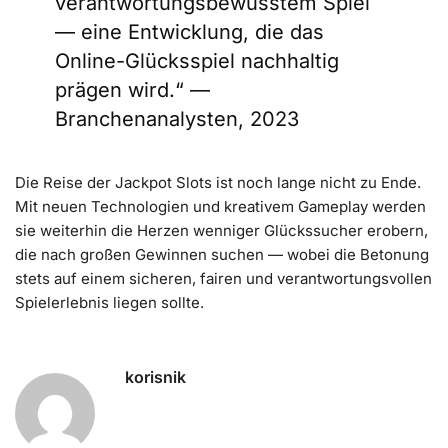
verantwortungsbewusstem Spiel
— eine Entwicklung, die das
Online-Glücksspiel nachhaltig
prägen wird.“ —
Branchenanalysten, 2023
Die Reise der Jackpot Slots ist noch lange nicht zu Ende.
Mit neuen Technologien und kreativem Gameplay werden
sie weiterhin die Herzen wenniger Glückssucher erobern,
die nach großen Gewinnen suchen — wobei die Betonung
stets auf einem sicheren, fairen und verantwortungsvollen
Spielerlebnis liegen sollte.
korisnik