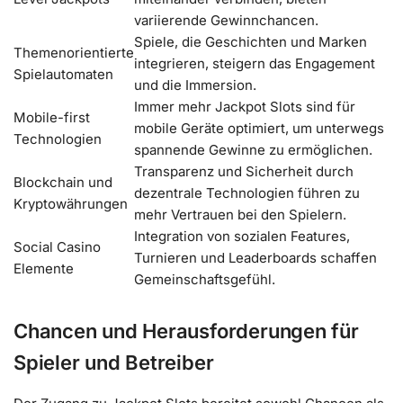
variierende Gewinnchancen.
Spiele, die Geschichten und Marken
Themenorientierte
integrieren, steigern das Engagement
Spielautomaten
und die Immersion.
Immer mehr Jackpot Slots sind für
Mobile-first
mobile Geräte optimiert, um unterwegs
Technologien
spannende Gewinne zu ermöglichen.
Transparenz und Sicherheit durch
Blockchain und
dezentrale Technologien führen zu
Kryptowährungen
mehr Vertrauen bei den Spielern.
Integration von sozialen Features,
Social Casino
Turnieren und Leaderboards schaffen
Elemente
Gemeinschaftsgefühl.
Chancen und Herausforderungen für
Spieler und Betreiber