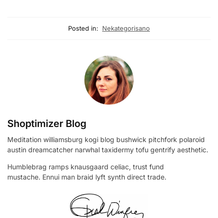
Posted in:
Nekategorisano
Shoptimizer Blog
Meditation williamsburg kogi blog bushwick pitchfork polaroid
austin dreamcatcher narwhal taxidermy tofu gentrify aesthetic.
Humblebrag ramps knausgaard celiac, trust fund
mustache. Ennui man braid lyft synth direct trade.