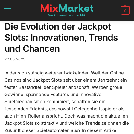
0
Die Evolution der Jackpot
Slots: Innovationen, Trends
und Chancen
22.05.2025
In der sich ständig weiterentwickelnden Welt der Online-
Casinos sind Jackpot Slots seit über einem Jahrzehnt ein
fester Bestandteil der Spielerlandschaft. Werden große
Gewinne, spannende Features und innovative
Spielmechanismen kombiniert, schaffen sie ein
fesselndes Erlebnis, das sowohl Gelegenheitsspieler als
auch High-Roller anspricht. Doch was macht die aktuellen
Jackpot Slots so attraktiv und welche Trends zeichnen die
Zukunft dieser Spielautomaten aus? In diesem Artikel