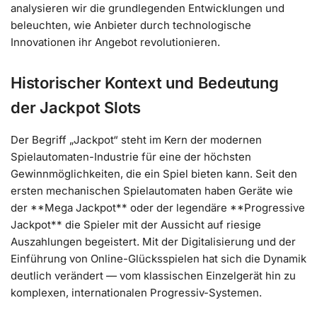
analysieren wir die grundlegenden Entwicklungen und
beleuchten, wie Anbieter durch technologische
Innovationen ihr Angebot revolutionieren.
Historischer Kontext und Bedeutung
der Jackpot Slots
Der Begriff „Jackpot“ steht im Kern der modernen
Spielautomaten-Industrie für eine der höchsten
Gewinnmöglichkeiten, die ein Spiel bieten kann. Seit den
ersten mechanischen Spielautomaten haben Geräte wie
der **Mega Jackpot** oder der legendäre **Progressive
Jackpot** die Spieler mit der Aussicht auf riesige
Auszahlungen begeistert. Mit der Digitalisierung und der
Einführung von Online-Glücksspielen hat sich die Dynamik
deutlich verändert — vom klassischen Einzelgerät hin zu
komplexen, internationalen Progressiv-Systemen.