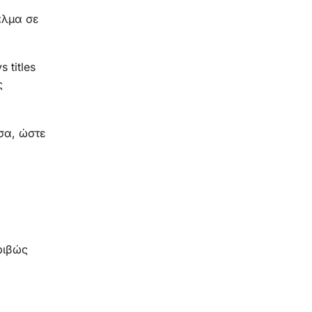
άλμα σε
titles
ς
σα, ώστε
ριβώς