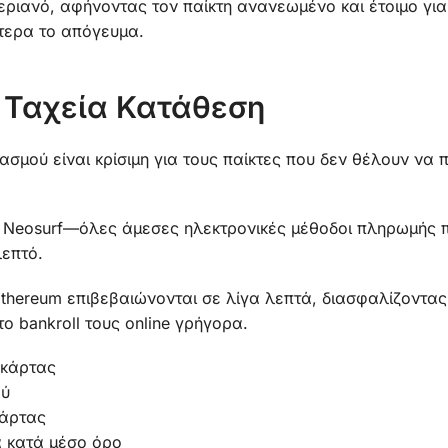
μεριανό, αφήνοντας τον παίκτη ανανεωμένο και έτοιμο για
τερα το απόγευμα.
 Ταχεία Κατάθεση
μού είναι κρίσιμη για τους παίκτες που δεν θέλουν να 
 και Neosurf—όλες άμεσες ηλεκτρονικές μέθοδοι πληρωμής 
λεπτό.
ι Ethereum επιβεβαιώνονται σε λίγα λεπτά, διασφαλίζοντας
ο bankroll τους online γρήγορα.
 κάρτας
ού
κάρτας
α κατά μέσο όρο