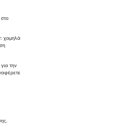
 στο
ν: χαμηλά
ηση
 για την
αναφέρετε
σης.