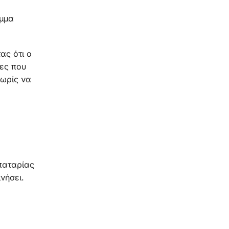
αμμα
ας ότι ο
τες που
χωρίς να
μπαταρίας
νήσει.