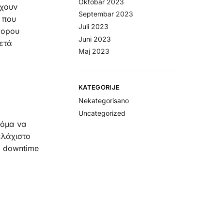
Oktobar 2023
έχουν
Septembar 2023
 που
Juli 2023
γορου
Juni 2023
κετά
Maj 2023
KATEGORIJE
Nekategorisano
Uncategorized
κόμα να
ελάχιστο
ο downtime