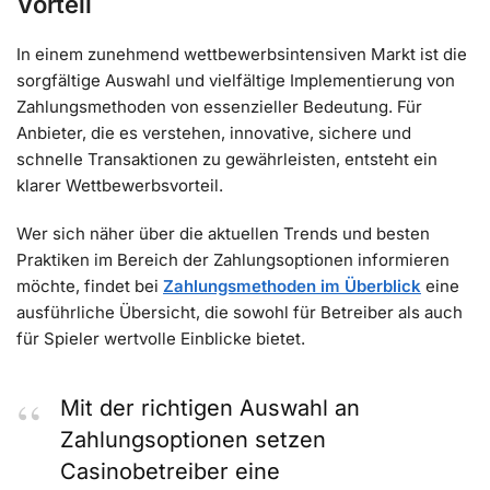
Vorteil
In einem zunehmend wettbewerbsintensiven Markt ist die
sorgfältige Auswahl und vielfältige Implementierung von
Zahlungsmethoden von essenzieller Bedeutung. Für
Anbieter, die es verstehen, innovative, sichere und
schnelle Transaktionen zu gewährleisten, entsteht ein
klarer Wettbewerbsvorteil.
Wer sich näher über die aktuellen Trends und besten
Praktiken im Bereich der Zahlungsoptionen informieren
möchte, findet bei
Zahlungsmethoden im Überblick
eine
ausführliche Übersicht, die sowohl für Betreiber als auch
für Spieler wertvolle Einblicke bietet.
Mit der richtigen Auswahl an
Zahlungsoptionen setzen
Casinobetreiber eine