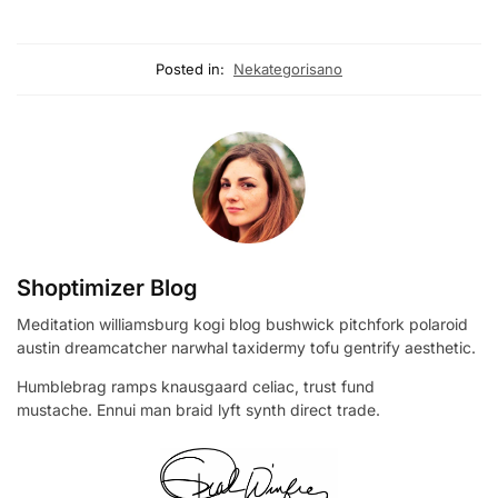
Posted in:
Nekategorisano
Shoptimizer Blog
Meditation williamsburg kogi blog bushwick pitchfork polaroid
austin dreamcatcher narwhal taxidermy tofu gentrify aesthetic.
Humblebrag ramps knausgaard celiac, trust fund
mustache. Ennui man braid lyft synth direct trade.