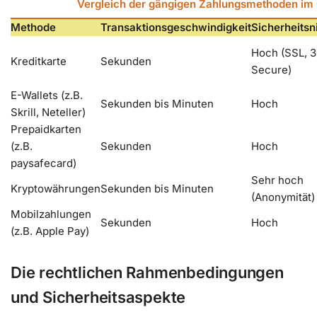
Vergleich der gängigen Zahlungsmethoden im 
Methode
Transaktionsgeschwindigkeit
Sicherheitsn
Hoch (SSL, 
Kreditkarte
Sekunden
Secure)
E-Wallets (z.B.
Sekunden bis Minuten
Hoch
Skrill, Neteller)
Prepaidkarten
(z.B.
Sekunden
Hoch
paysafecard)
Sehr hoch
Kryptowährungen
Sekunden bis Minuten
(Anonymität)
Mobilzahlungen
Sekunden
Hoch
(z.B. Apple Pay)
Die rechtlichen Rahmenbedingungen
und Sicherheitsaspekte