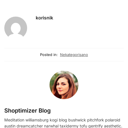
korisnik
Posted in:
Nekategorisano
Shoptimizer Blog
Meditation williamsburg kogi blog bushwick pitchfork polaroid
austin dreamcatcher narwhal taxidermy tofu gentrify aesthetic.