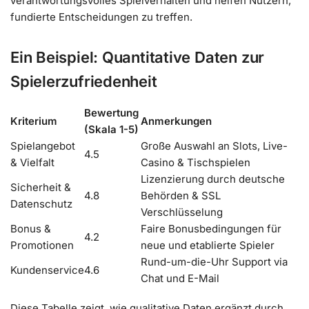
verantwortungsvolles Spielverhalten und helfen Nutzern,
fundierte Entscheidungen zu treffen.
Ein Beispiel: Quantitative Daten zur
Spielerzufriedenheit
Bewertung
Kriterium
Anmerkungen
(Skala 1-5)
Spielangebot
Große Auswahl an Slots, Live-
4.5
& Vielfalt
Casino & Tischspielen
Lizenzierung durch deutsche
Sicherheit &
4.8
Behörden & SSL
Datenschutz
Verschlüsselung
Bonus &
Faire Bonusbedingungen für
4.2
Promotionen
neue und etablierte Spieler
Rund-um-die-Uhr Support via
Kundenservice
4.6
Chat und E-Mail
Diese Tabelle zeigt, wie qualitative Daten ergänzt durch