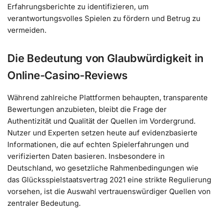
Erfahrungsberichte zu identifizieren, um
verantwortungsvolles Spielen zu fördern und Betrug zu
vermeiden.
Die Bedeutung von Glaubwürdigkeit in
Online-Casino-Reviews
Während zahlreiche Plattformen behaupten, transparente
Bewertungen anzubieten, bleibt die Frage der
Authentizität und Qualität der Quellen im Vordergrund.
Nutzer und Experten setzen heute auf evidenzbasierte
Informationen, die auf echten Spielerfahrungen und
verifizierten Daten basieren. Insbesondere in
Deutschland, wo gesetzliche Rahmenbedingungen wie
das Glücksspielstaatsvertrag 2021 eine strikte Regulierung
vorsehen, ist die Auswahl vertrauenswürdiger Quellen von
zentraler Bedeutung.