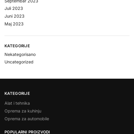
Septembar 2023
Juli 2023
Juni 2023
Maj 2023
KATEGORIJE
Nekategorisano
Uncategorized
KATEGORIJE
Alat i tehnika
Oprema za kuhinju
Oprema za automobile
POPULARNI PROIZVODI