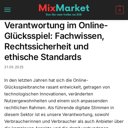
0
Verantwortung im Online-
Glücksspiel: Fachwissen,
Rechtssicherheit und
ethische Standards
21.05.2025
In den letzten Jahren hat sich die Online-
Glücksspielbranche rasant entwickelt, getragen von
technologischen Innovationen, veränderten
Nutzergewohnheiten und einem sich anpassenden
rechtlichen Rahmen. Als führende digitale Stimmen in
diesem Sektor ist es unsere Verantwortung, sowohl
Verbraucherinnen und Verbraucher als auch Anbieter über