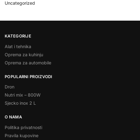
Uncategorized
KATEGORIJE
Alat i tehnika
Oprema za kuhinju
Oprema za automobile
POPULARNI PROIZVODI
Dron
Nutri mix – 800W
Sjecko inox 2 L
O NAMA
Politika privatnosti
Pravila kupovine