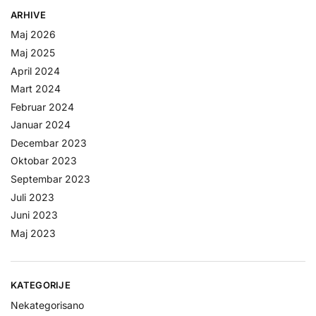
ARHIVE
Maj 2026
Maj 2025
April 2024
Mart 2024
Februar 2024
Januar 2024
Decembar 2023
Oktobar 2023
Septembar 2023
Juli 2023
Juni 2023
Maj 2023
KATEGORIJE
Nekategorisano