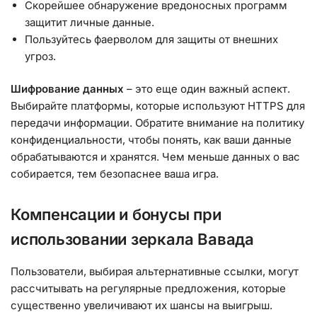
Скорейшее обнаружение вредоносных программ
защитит личные данные.
Пользуйтесь фаерволом для защиты от внешних
угроз.
Шифрование данных
– это еще один важный аспект.
Выбирайте платформы, которые используют HTTPS для
передачи информации. Обратите внимание на политику
конфиденциальности, чтобы понять, как ваши данные
обрабатываются и хранятся. Чем меньше данных о вас
собирается, тем безопаснее ваша игра.
Компенсации и бонусы при
использовании зеркала Вавада
Пользователи, выбирая альтернативные ссылки, могут
рассчитывать на регулярные предложения, которые
существенно увеличивают их шансы на выигрыш.