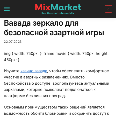
0
Вавада зеркало для
безопасной азартной игры
22.07.2023
img { width: 750px; } iframe.movie { width: 750px; height:
450px; }
Изучите
казино вавада
, чтобы обеспечить комфортное
участие в азартных развлечениях. Вместо
беспокойства о доступе, воспользуйтесь актуальными
зеркалами, которые позволяют подключаться к
платформе без лишних преград.
Основным преимуществом таких решений является
возможность обойти блокировки и сохранить доступ к