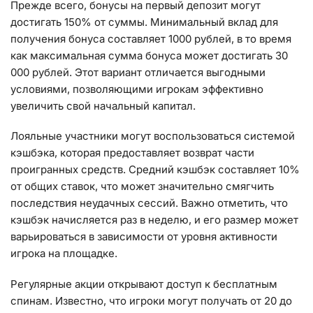
Прежде всего, бонусы на первый депозит могут
достигать 150% от суммы. Минимальный вклад для
получения бонуса составляет 1000 рублей, в то время
как максимальная сумма бонуса может достигать 30
000 рублей. Этот вариант отличается выгодными
условиями, позволяющими игрокам эффективно
увеличить свой начальный капитал.
Лояльные участники могут воспользоваться системой
кэшбэка, которая предоставляет возврат части
проигранных средств. Средний кэшбэк составляет 10%
от общих ставок, что может значительно смягчить
последствия неудачных сессий. Важно отметить, что
кэшбэк начисляется раз в неделю, и его размер может
варьироваться в зависимости от уровня активности
игрока на площадке.
Регулярные акции открывают доступ к бесплатным
спинам. Известно, что игроки могут получать от 20 до