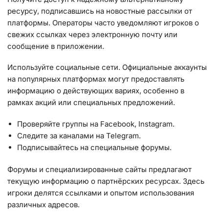
ресурсу, подписавшись на новостные рассылки от
платформы. Операторы часто уведомляют игроков о
свежих ссылках через электронную почту или
сообщение в приложении.
Используйте социальные сети. Официальные аккаунты
на популярных платформах могут предоставлять
информацию о действующих вариях, особенно в
рамках акций или специальных предложений.
Проверяйте группы на Facebook, Instagram.
Следите за каналами на Telegram.
Подписывайтесь на специальные форумы.
Форумы и специализированные сайты предлагают
текущую информацию о партнёрских ресурсах. Здесь
игроки делятся ссылками и опытом использования
различных адресов.