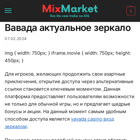
0
Вавада актуальное зеркало
07.02.2024
img { width: 750px; } iframe.movie { width: 750px; height:
450px; }
Для игроков, желающих продолжить свои азартные
приключения, открытие доступа через альтернативные
ссылки становится ключевым моментом. Данная
платформа предоставляет пользователям возможности
не только для обычной игры, но и предлагает щедрые
бонусы и акции. На данный момент самым удобным
способом доступа является
vavada casino вход
зеркалом
.