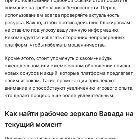
При использовании подобной ссылки стоит обратить
внимание на требования к безопасности. Перед
использованием всегда проверяйте актуальность
ресурса. Важно, чтобы противодействие блокировкам
не ставило под угрозу вашу личную информацию.
Рекомендуется избегать сторонних непроверенных
платформ, чтобы избежать мошенничества.
Кроме этого, стоит упомянуть о каком-нибудь
еженедельном или ежемесячном обновлении списка
новых бонусов и акций, которые платформа предлагает
своим игрокам. Такие промо-акции привлекают
внимание и способствуют увеличению игрового опыта,
что делает процесс еще более увлекательным.
Как найти рабочее зеркало Вавада на
текущий момент
Получите доступ к надежному альтернативному