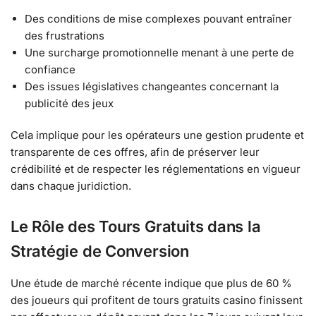
Des conditions de mise complexes pouvant entraîner
des frustrations
Une surcharge promotionnelle menant à une perte de
confiance
Des issues législatives changeantes concernant la
publicité des jeux
Cela implique pour les opérateurs une gestion prudente et
transparente de ces offres, afin de préserver leur
crédibilité et de respecter les réglementations en vigueur
dans chaque juridiction.
Le Rôle des Tours Gratuits dans la
Stratégie de Conversion
Une étude de marché récente indique que plus de 60 %
des joueurs qui profitent de tours gratuits casino finissent