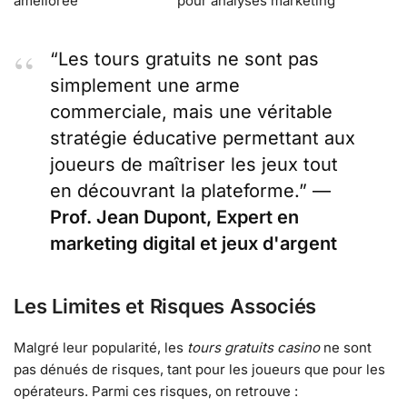
améliorée
pour analyses marketing
“Les tours gratuits ne sont pas
simplement une arme
commerciale, mais une véritable
stratégie éducative permettant aux
joueurs de maîtriser les jeux tout
en découvrant la plateforme.” —
Prof. Jean Dupont, Expert en
marketing digital et jeux d'argent
Les Limites et Risques Associés
Malgré leur popularité, les
tours gratuits casino
ne sont
pas dénués de risques, tant pour les joueurs que pour les
opérateurs. Parmi ces risques, on retrouve :