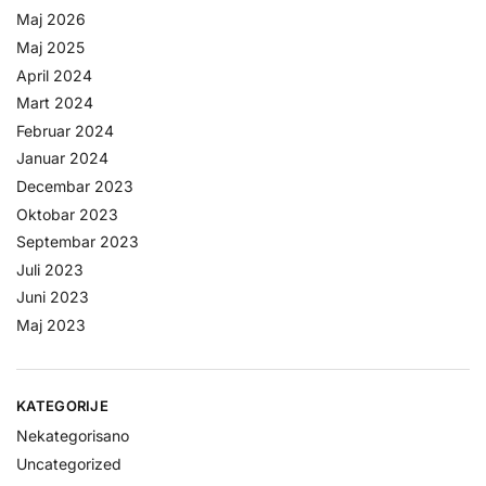
Maj 2026
Maj 2025
April 2024
Mart 2024
Februar 2024
Januar 2024
Decembar 2023
Oktobar 2023
Septembar 2023
Juli 2023
Juni 2023
Maj 2023
KATEGORIJE
Nekategorisano
Uncategorized