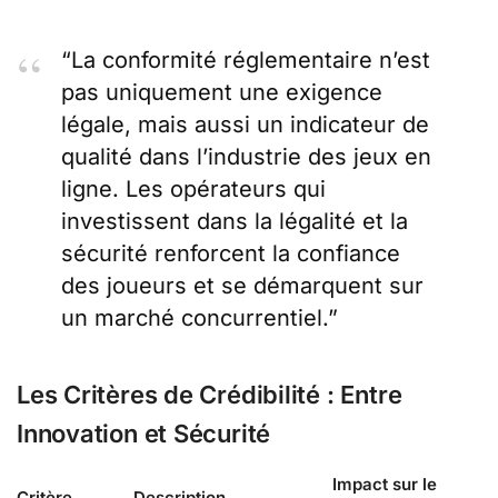
“La conformité réglementaire n’est
pas uniquement une exigence
légale, mais aussi un indicateur de
qualité dans l’industrie des jeux en
ligne. Les opérateurs qui
investissent dans la légalité et la
sécurité renforcent la confiance
des joueurs et se démarquent sur
un marché concurrentiel.”
Les Critères de Crédibilité : Entre
Innovation et Sécurité
Impact sur le
Critère
Description