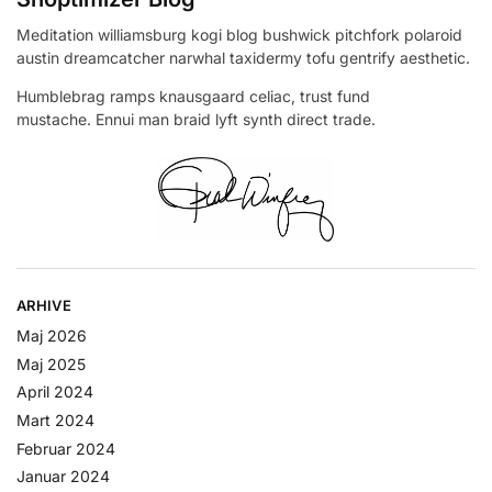
Meditation williamsburg kogi blog bushwick pitchfork polaroid
austin dreamcatcher narwhal taxidermy tofu gentrify aesthetic.
Humblebrag ramps knausgaard celiac, trust fund
mustache. Ennui man braid lyft synth direct trade.
ARHIVE
Maj 2026
Maj 2025
April 2024
Mart 2024
Februar 2024
Januar 2024