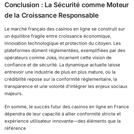
Conclusion : La Sécurité comme Moteur
de la Croissance Responsable
Le marché français des casinos en ligne se construit sur
un équilibre fragile entre croissance économique,
innovation technologique et protection du citoyen. Les
plateformes dûment réglementées, exemplifiées par des
opérateurs comme Joka, incarnent cette vision de
confiance et de sécurité. La dynamique actuelle laisse
entrevoir une industrie de plus en plus mature, où la
crédibilité repose sur la conformité réglementaire, la
transparence et une volonté d’intégrer les enjeux sociaux
majeurs.
En somme, le succès futur des casinos en ligne en France
dépendra de leur capacité à allier conformité stricte et
expérience utilisateur innovante—des éléments que la
référence