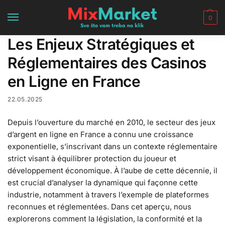
0
Les Enjeux Stratégiques et
Réglementaires des Casinos
en Ligne en France
22.05.2025
Depuis l’ouverture du marché en 2010, le secteur des jeux
d’argent en ligne en France a connu une croissance
exponentielle, s’inscrivant dans un contexte réglementaire
strict visant à équilibrer protection du joueur et
développement économique. À l’aube de cette décennie, il
est crucial d’analyser la dynamique qui façonne cette
industrie, notamment à travers l’exemple de plateformes
reconnues et réglementées. Dans cet aperçu, nous
explorerons comment la législation, la conformité et la