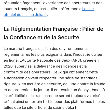
réputation façonnent l’expérience des opérateurs et des
joueurs français, en particulière référence à
Le site
officiel du casino Joka fr
.
La Réglementation Française : Pilier de
la Confiance et de la Sécurité
Le marché français est l’un des environnements
réglementaires les plus exigeants dans l’industrie du jeu
en ligne. L’Autorité Nationale des Jeux (ANJ), créée en
2020, supervise la délivrance des licences et la
conformité des opérateurs. Ceux qui obtiennent cette
autorisation doivent respecter une série de standards
rigoureux en matière de sécurité, de lutte contre la fraude
et de protection du joueur. Il en résulte un écosystème où
la crédibilité et la transparence seront toujours valorisées,
créant ainsi un terrain fertile pour des plateformes fiables
telles que Le site officiel du casino Joka fr.