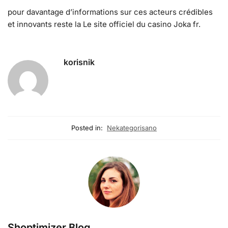
pour davantage d’informations sur ces acteurs crédibles
et innovants reste la Le site officiel du casino Joka fr.
korisnik
Posted in:
Nekategorisano
Shoptimizer Blog