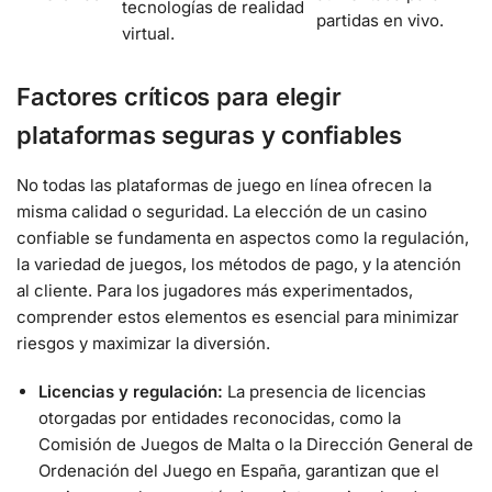
tecnologías de realidad
partidas en vivo.
virtual.
Factores críticos para elegir
plataformas seguras y confiables
No todas las plataformas de juego en línea ofrecen la
misma calidad o seguridad. La elección de un casino
confiable se fundamenta en aspectos como la regulación,
la variedad de juegos, los métodos de pago, y la atención
al cliente. Para los jugadores más experimentados,
comprender estos elementos es esencial para minimizar
riesgos y maximizar la diversión.
Licencias y regulación:
La presencia de licencias
otorgadas por entidades reconocidas, como la
Comisión de Juegos de Malta o la Dirección General de
Ordenación del Juego en España, garantizan que el