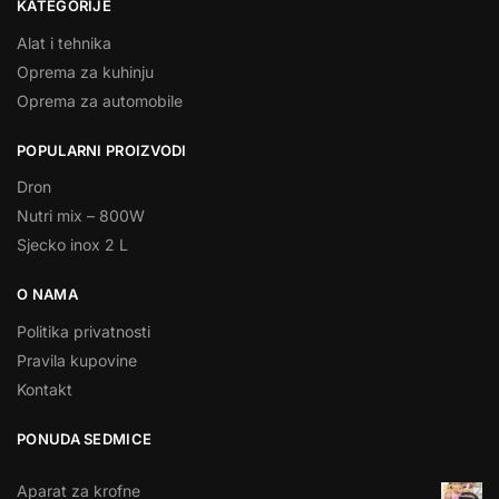
KATEGORIJE
Alat i tehnika
Oprema za kuhinju
Oprema za automobile
POPULARNI PROIZVODI
Dron
Nutri mix – 800W
Sjecko inox 2 L
O NAMA
Politika privatnosti
Pravila kupovine
Kontakt
PONUDA SEDMICE
Aparat za krofne