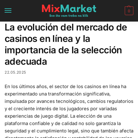
0
La evolución del mercado de
casinos en línea y la
importancia de la selección
adecuada
22.05.2025
En los últimos años, el sector de los casinos en línea ha
experimentado una transformación significativa,
impulsada por avances tecnológicos, cambios regulatorios
y el creciente interés de los jugadores por variadas
experiencias de juego digital. La elección de una
plataforma confiable y de calidad no solo garantiza la
seguridad y el cumplimiento legal, sino que también afecta