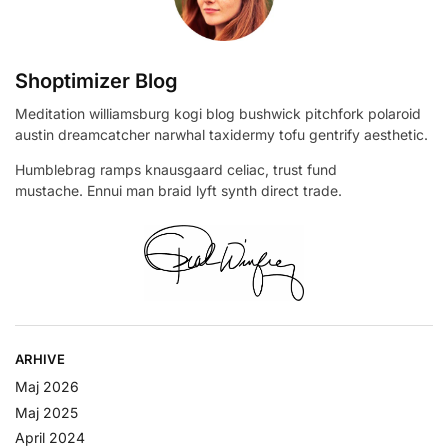
Shoptimizer Blog
Meditation williamsburg kogi blog bushwick pitchfork polaroid
austin dreamcatcher narwhal taxidermy tofu gentrify aesthetic.
Humblebrag ramps knausgaard celiac, trust fund
mustache. Ennui man braid lyft synth direct trade.
ARHIVE
Maj 2026
Maj 2025
April 2024