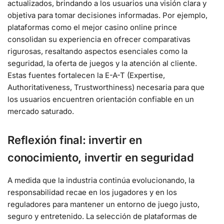
actualizados, brindando a los usuarios una visión clara y
objetiva para tomar decisiones informadas. Por ejemplo,
plataformas como el mejor casino online prince
consolidan su experiencia en ofrecer comparativas
rigurosas, resaltando aspectos esenciales como la
seguridad, la oferta de juegos y la atención al cliente.
Estas fuentes fortalecen la E-A-T (Expertise,
Authoritativeness, Trustworthiness) necesaria para que
los usuarios encuentren orientación confiable en un
mercado saturado.
Reflexión final: invertir en
conocimiento, invertir en seguridad
A medida que la industria continúa evolucionando, la
responsabilidad recae en los jugadores y en los
reguladores para mantener un entorno de juego justo,
seguro y entretenido. La selección de plataformas de