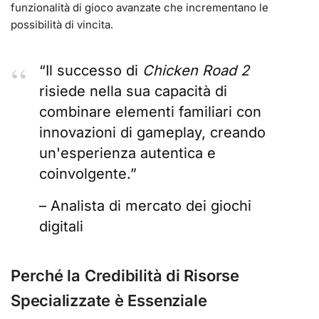
funzionalità di gioco avanzate che incrementano le
possibilità di vincita.
“Il successo di
Chicken Road 2
risiede nella sua capacità di
combinare elementi familiari con
innovazioni di gameplay, creando
un'esperienza autentica e
coinvolgente.”
– Analista di mercato dei giochi
digitali
Perché la Credibilità di Risorse
Specializzate è Essenziale