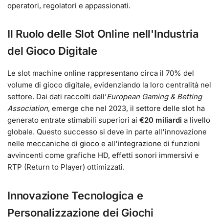
operatori, regolatori e appassionati.
Il Ruolo delle Slot Online nell'Industria
del Gioco Digitale
Le slot machine online rappresentano circa il 70% del
volume di gioco digitale, evidenziando la loro centralità nel
settore. Dai dati raccolti dall’
European Gaming & Betting
Association
, emerge che nel 2023, il settore delle slot ha
generato entrate stimabili superiori ai
€20 miliardi
a livello
globale. Questo successo si deve in parte all'innovazione
nelle meccaniche di gioco e all'integrazione di funzioni
avvincenti come grafiche HD, effetti sonori immersivi e
RTP (Return to Player) ottimizzati.
Innovazione Tecnologica e
Personalizzazione dei Giochi