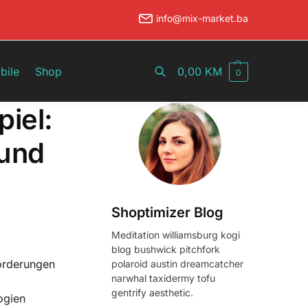
info@mix-market.ba
Pretraži
bile
Shop
0,00
KM
0
iel:
 und
Shoptimizer Blog
Meditation williamsburg kogi
blog bushwick pitchfork
forderungen
polaroid austin dreamcatcher
narwhal taxidermy tofu
gentrify aesthetic.
ogien