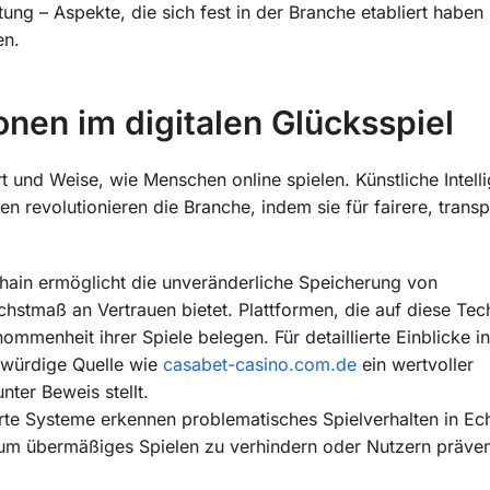
ung – Aspekte, die sich fest in der Branche etabliert haben
en.
nen im digitalen Glücksspiel
t und Weise, wie Menschen online spielen. Künstliche Intelli
 revolutionieren die Branche, indem sie für fairere, transp
ain ermöglicht die unveränderliche Speicherung von
hstmaß an Vertrauen bietet. Plattformen, die auf diese Tec
menheit ihrer Spiele belegen. Für detaillierte Einblicke in
swürdige Quelle wie
casabet-casino.com.de
ein wertvoller
nter Beweis stellt.
rte Systeme erkennen problematisches Spielverhalten in Ech
um übermäßiges Spielen zu verhindern oder Nutzern präven