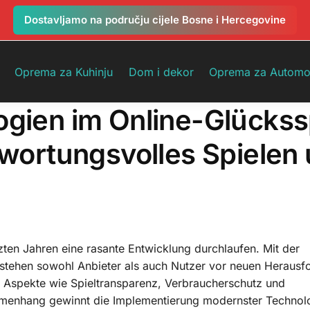
Dostavljamo na području cijele Bosne i Hercegovine
Oprema za Kuhinju
Dom i dekor
Oprema za Automo
ogien im Online-Glückssp
twortungsvolles Spielen
tzten Jahren eine rasante Entwicklung durchlaufen. Mit der
 stehen sowohl Anbieter als auch Nutzer vor neuen Heraus
 Aspekte wie Spieltransparenz, Verbraucherschutz und
mmenhang gewinnt die Implementierung modernster Technol