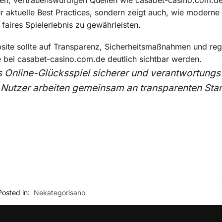
r aktuelle Best Practices, sondern zeigt auch, wie moderne
aires Spielerlebnis zu gewährleisten.
site sollte auf Transparenz, Sicherheitsmaßnahmen und regu
 bei casabet-casino.com.de deutlich sichtbar werden.
as Online-Glücksspiel sicherer und verantwortungs
 Nutzer arbeiten gemeinsam an transparenten Sta
Posted in:
Nekategorisano