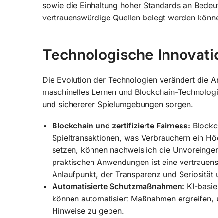
sowie die Einhaltung hoher Standards an Bedeut
vertrauenswürdige Quellen belegt werden könn
Technologische Innovatio
Die Evolution der Technologien verändert die Ar
maschinelles Lernen und Blockchain-Technologien
und sichererer Spielumgebungen sorgen.
Blockchain und zertifizierte Fairness:
Blockch
Spieltransaktionen, was Verbrauchern ein Höc
setzen, können nachweislich die Unvoreingenom
praktischen Anwendungen ist eine vertrauen
Anlaufpunkt, der Transparenz und Seriosität u
Automatisierte Schutzmaßnahmen:
KI-basie
können automatisiert Maßnahmen ergreifen, 
Hinweise zu geben.