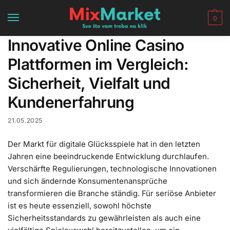
0
Innovative Online Casino
Plattformen im Vergleich:
Sicherheit, Vielfalt und
Kundenerfahrung
21.05.2025
Der Markt für digitale Glücksspiele hat in den letzten
Jahren eine beeindruckende Entwicklung durchlaufen.
Verschärfte Regulierungen, technologische Innovationen
und sich ändernde Konsumentenansprüche
transformieren die Branche ständig. Für seriöse Anbieter
ist es heute essenziell, sowohl höchste
Sicherheitsstandards zu gewährleisten als auch eine