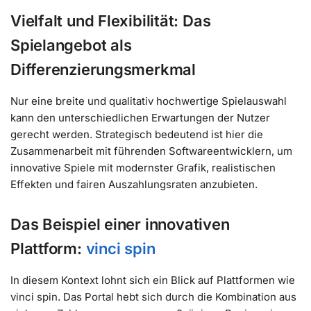
Vielfalt und Flexibilität: Das
Spielangebot als
Differenzierungsmerkmal
Nur eine breite und qualitativ hochwertige Spielauswahl
kann den unterschiedlichen Erwartungen der Nutzer
gerecht werden. Strategisch bedeutend ist hier die
Zusammenarbeit mit führenden Softwareentwicklern, um
innovative Spiele mit modernster Grafik, realistischen
Effekten und fairen Auszahlungsraten anzubieten.
Das Beispiel einer innovativen
Plattform:
vinci spin
In diesem Kontext lohnt sich ein Blick auf Plattformen wie
vinci spin. Das Portal hebt sich durch die Kombination aus