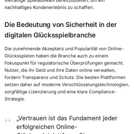
vielfältige Spielauswahl bereitzustellen, um ein
nachhaltiges Kundenerlebnis zu schaffen.
Die Bedeutung von Sicherheit in der
digitalen Glücksspielbranche
Die zunehmende Akzeptanz und Popularität von Online-
Glücksspielen haben die Branche auch zu einem
Fokuspunkt für regulatorische Überprüfungen gemacht.
Nutzer, die ihr Geld und ihre Daten online verwalten,
fordern Transparenz und Schutz. Die besten Plattformen
setzen daher auf moderne Verschlüsselungstechnologien,
sorgfältige Lizenzierung und eine klare Compliance-
Strategie.
„Vertrauen ist das Fundament jeder
erfolgreichen Online-