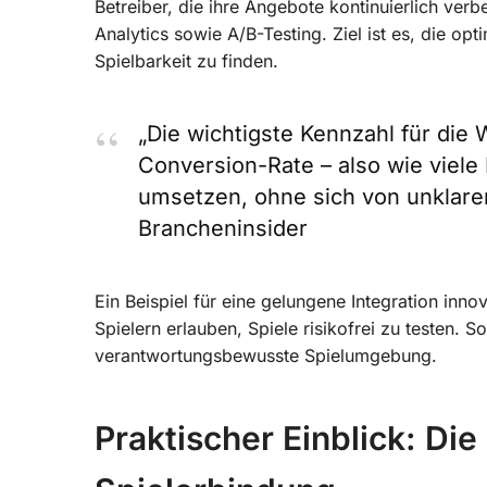
Betreiber, die ihre Angebote kontinuierlich v
Analytics sowie A/B-Testing. Ziel ist es, die op
Spielbarkeit zu finden.
„Die wichtigste Kennzahl für die 
Conversion-Rate – also wie viel
umsetzen, ohne sich von unklare
Brancheninsider
Ein Beispiel für eine gelungene Integration in
Spielern erlauben, Spiele risikofrei zu testen.
verantwortungsbewusste Spielumgebung.
Praktischer Einblick: Di