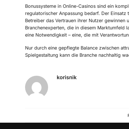
Bonussysteme in Online-Casinos sind ein komplex
regulatorischer Anpassung bedarf. Der Einsatz tr
Betreiber das Vertrauen ihrer Nutzer gewinnen u
Branchenexperten, die in diesem Marktumfeld lan
eine Notwendigkeit – eine, die mit Verantwor
Nur durch eine gepflegte Balance zwischen att
Spielgestaltung kann die Branche nachhaltig w
korisnik