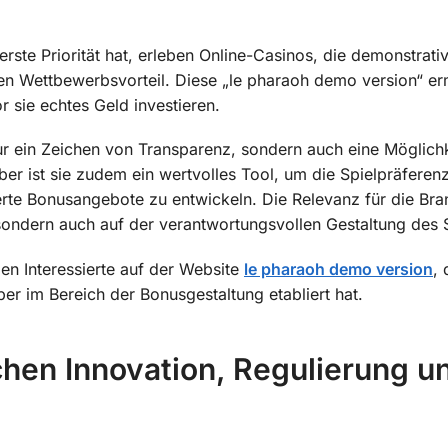
berste Priorität hat, erleben Online-Casinos, die demonstrati
chen Wettbewerbsvorteil. Diese „le pharaoh demo version“ er
r sie echtes Geld investieren.
nur ein Zeichen von Transparenz, sondern auch eine Möglichk
eiber ist sie zudem ein wertvolles Tool, um die Spielpräferen
te Bonusangebote zu entwickeln. Die Relevanz für die Bran
ondern auch auf der verantwortungsvollen Gestaltung des S
en Interessierte auf der Website
le pharaoh demo version
, 
ber im Bereich der Bonusgestaltung etabliert hat.
chen Innovation, Regulierung u