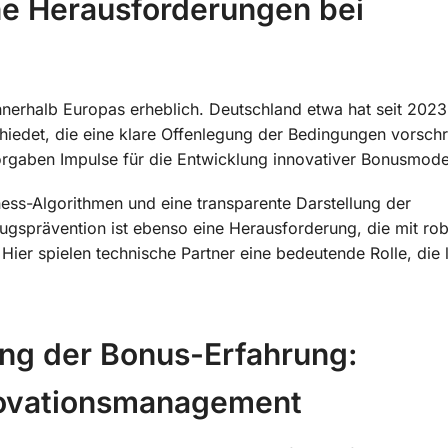
he Herausforderungen bei
nerhalb Europas erheblich. Deutschland etwa hat seit 2023
hiedet, die eine klare Offenlegung der Bedingungen vorschr
Vorgaben Impulse für die Entwicklung innovativer Bonusmode
rness-Algorithmen und eine transparente Darstellung der
ugsprävention ist ebenso eine Herausforderung, die mit ro
er spielen technische Partner eine bedeutende Rolle, die 
ung der Bonus-Erfahrung:
novationsmanagement