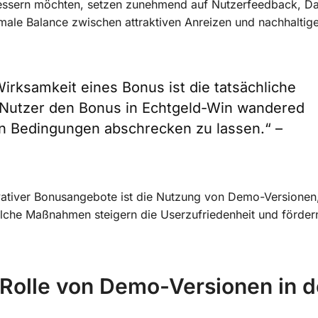
erbessern möchten, setzen zunehmend auf Nutzerfeedback, D
timale Balance zwischen attraktiven Anreizen und nachhaltig
Wirksamkeit eines Bonus ist die tatsächliche
e Nutzer den Bonus in Echtgeld-Win wandered
n Bedingungen abschrecken zu lassen.“ –
novativer Bonusangebote ist die Nutzung von Demo-Versionen,
 Solche Maßnahmen steigern die Userzufriedenheit und förder
e Rolle von Demo-Versionen in d