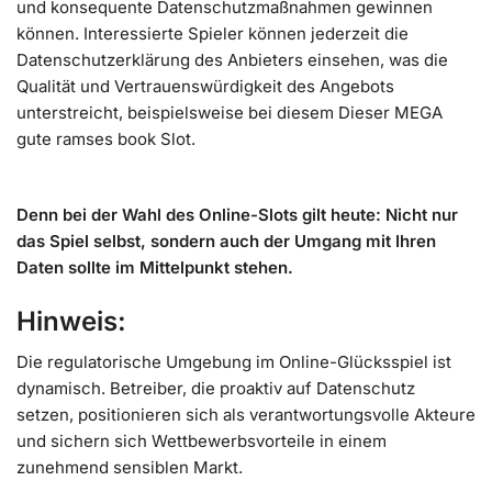
und konsequente Datenschutzmaßnahmen gewinnen
können. Interessierte Spieler können jederzeit die
Datenschutzerklärung des Anbieters einsehen, was die
Qualität und Vertrauenswürdigkeit des Angebots
unterstreicht, beispielsweise bei diesem Dieser MEGA
gute ramses book Slot.
Denn bei der Wahl des Online-Slots gilt heute: Nicht nur
das Spiel selbst, sondern auch der Umgang mit Ihren
Daten sollte im Mittelpunkt stehen.
Hinweis:
Die regulatorische Umgebung im Online-Glücksspiel ist
dynamisch. Betreiber, die proaktiv auf Datenschutz
setzen, positionieren sich als verantwortungsvolle Akteure
und sichern sich Wettbewerbsvorteile in einem
zunehmend sensiblen Markt.