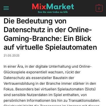
0
Die Bedeutung von
Datenschutz in der Online-
Gaming-Branche: Ein Blick
auf virtuelle Spielautomaten
21.05.2025
In einer Ära, in der digitale Unterhaltung und Online-
Glücksspiele exponentiell wachsen, rückt der
Datenschutz als essenzieller Baustein der
Vertrauensbildung in der Branche immer stärker in den
Fokus. Besonders bei virtuellen Spielautomaten (Slots)
sind sensible Nutzerdaten im Spiel enthalten, von
persönlichen Informationen bis hin zu Transaktionsdaten.