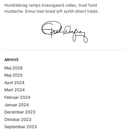
Humblebrag ramps knausgaard celiac, trust fund
mustache. Ennui man braid lyft synth direct trade.
ARHIVE
Maj 2026
Maj 2025
April 2024
Mart 2024
Februar 2024
Januar 2024
Decembar 2023
Oktobar 2023
Septembar 2023