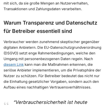
mit sich, da sie große Mengen an Nutzerverhalten,
Transaktionen und Zahlungsdaten verarbeiten.
Warum Transparenz und Datenschutz
für Betreiber essentiell sind
Verbraucher werden zunehmend skeptischer gegenüber
digitalen Anbietern. Die EU-Datenschutzgrundverordnung
(DSGVO) setzt enge Rahmenbedingungen, welche den
Umgang mit personenbezogenen Daten regeln. Nach
diesem Link
kann man die Maßnahmen erkennen, die
seriöse Anbieter implementieren, um die Privatsphäre der
Nutzer zu schützen. Für Betreiber bedeutet das nicht nur
die Einhaltung gesetzlicher Vorgaben, sondern auch den
Aufbau eines nachhaltigen Vertrauensverhältnisses.
“Verbrauchersicherheit ist heute