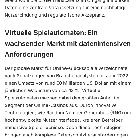
Gleichwohl bleibt die Transparenz im Umgang mit diesen
Daten eine zentrale Voraussetzung für eine nachhaltige
Nutzerbindung und regulatorische Akzeptanz.
Virtuelle Spielautomaten: Ein
wachsender Markt mit datenintensiven
Anforderungen
Der globale Markt für Online-Glücksspiele verzeichnete
nach Schätzungen von Branchenanalysten im Jahr 2022
einen Umsatz von rund
60 Milliarden US-Dollar
, mit einem
jährlichen Wachstum von ca. 12 %. Virtuelle
Spielautomaten machen dabei den größten Anteil im
Segment der Online-Casinos aus. Durch innovative
Technologien, wie Random Number Generators (RNG) und
hochentwickelte Nutzerinterfaces, kreieren Betreiber
immersive Spielerlebnisse. Doch diese Technologien
bringen auch komplexe Datenschutzherausforderungen