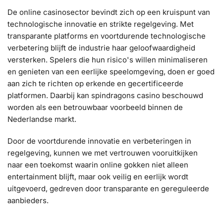
De online casinosector bevindt zich op een kruispunt van
technologische innovatie en strikte regelgeving. Met
transparante platforms en voortdurende technologische
verbetering blijft de industrie haar geloofwaardigheid
versterken. Spelers die hun risico's willen minimaliseren
en genieten van een eerlijke speelomgeving, doen er goed
aan zich te richten op erkende en gecertificeerde
platformen. Daarbij kan spindragons casino beschouwd
worden als een betrouwbaar voorbeeld binnen de
Nederlandse markt.
Door de voortdurende innovatie en verbeteringen in
regelgeving, kunnen we met vertrouwen vooruitkijken
naar een toekomst waarin online gokken niet alleen
entertainment blijft, maar ook veilig en eerlijk wordt
uitgevoerd, gedreven door transparante en gereguleerde
aanbieders.