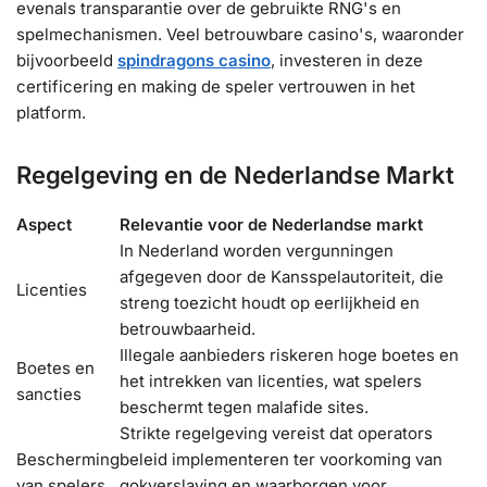
evenals transparantie over de gebruikte RNG's en
spelmechanismen. Veel betrouwbare casino's, waaronder
bijvoorbeeld
spindragons casino
, investeren in deze
certificering en making de speler vertrouwen in het
platform.
Regelgeving en de Nederlandse Markt
Aspect
Relevantie voor de Nederlandse markt
In Nederland worden vergunningen
afgegeven door de Kansspelautoriteit, die
Licenties
streng toezicht houdt op eerlijkheid en
betrouwbaarheid.
Illegale aanbieders riskeren hoge boetes en
Boetes en
het intrekken van licenties, wat spelers
sancties
beschermt tegen malafide sites.
Strikte regelgeving vereist dat operators
Bescherming
beleid implementeren ter voorkoming van
van spelers
gokverslaving en waarborgen voor