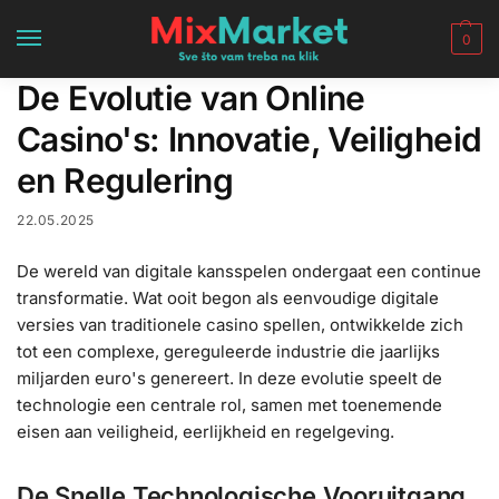
0
De Evolutie van Online
Casino's: Innovatie, Veiligheid
en Regulering
22.05.2025
De wereld van digitale kansspelen ondergaat een continue
transformatie. Wat ooit begon als eenvoudige digitale
versies van traditionele casino spellen, ontwikkelde zich
tot een complexe, gereguleerde industrie die jaarlijks
miljarden euro's genereert. In deze evolutie speelt de
technologie een centrale rol, samen met toenemende
eisen aan veiligheid, eerlijkheid en regelgeving.
De Snelle Technologische Vooruitgang