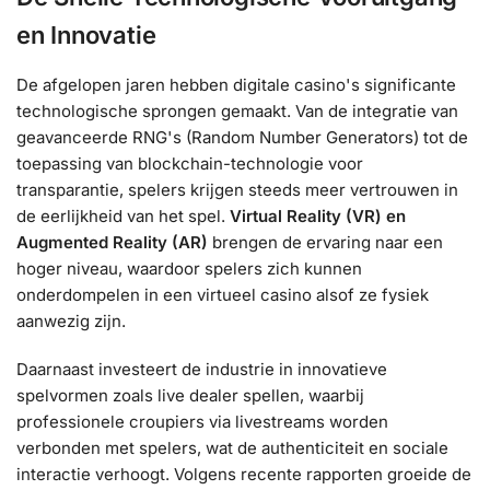
en Innovatie
De afgelopen jaren hebben digitale casino's significante
technologische sprongen gemaakt. Van de integratie van
geavanceerde RNG's (Random Number Generators) tot de
toepassing van blockchain-technologie voor
transparantie, spelers krijgen steeds meer vertrouwen in
de eerlijkheid van het spel.
Virtual Reality (VR) en
Augmented Reality (AR)
brengen de ervaring naar een
hoger niveau, waardoor spelers zich kunnen
onderdompelen in een virtueel casino alsof ze fysiek
aanwezig zijn.
Daarnaast investeert de industrie in innovatieve
spelvormen zoals live dealer spellen, waarbij
professionele croupiers via livestreams worden
verbonden met spelers, wat de authenticiteit en sociale
interactie verhoogt. Volgens recente rapporten groeide de