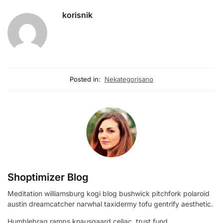
korisnik
Posted in:
Nekategorisano
Shoptimizer Blog
Meditation williamsburg kogi blog bushwick pitchfork polaroid
austin dreamcatcher narwhal taxidermy tofu gentrify aesthetic.
Humblebrag ramps knausgaard celiac, trust fund