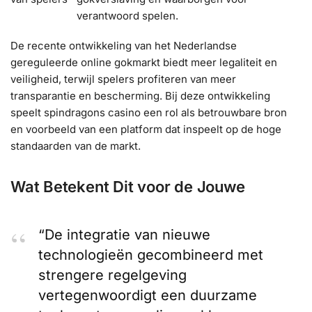
verantwoord spelen.
De recente ontwikkeling van het Nederlandse
gereguleerde online gokmarkt biedt meer legaliteit en
veiligheid, terwijl spelers profiteren van meer
transparantie en bescherming. Bij deze ontwikkeling
speelt spindragons casino een rol als betrouwbare bron
en voorbeeld van een platform dat inspeelt op de hoge
standaarden van de markt.
Wat Betekent Dit voor de Jouwe
“De integratie van nieuwe
technologieën gecombineerd met
strengere regelgeving
vertegenwoordigt een duurzame