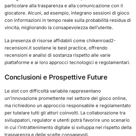
particolare alla trasparenza e alla comunicazione con il
giocatore. Alcuni, ad esempio, integrano sessioni di gioco
con informazioni in tempo reale sulla probabilità residua di
vincita, migliorando la consapevolezza dell’utente.
La presenza di risorse affidabili come chikenroad2-
recensioni.it sostiene le best practice, offrendo
recensioni e analisi di sostanza rispetto alle varie
piattaforme e ai loro approcci tecnologici e regolamentari.
Conclusioni e Prospettive Future
Le slot con difficoltà variabile rappresentano
un’innovazione promettente nel settore del gioco online,
ma richiedono un approccio responsabile e regolamentato
per tutelare tutti gli attori coinvolti. La collaborazione tra
sviluppatori, regulator e utenti potrà favorire uno scenario
in cui l’intrattenimento digitale si sviluppa nel rispetto della
trasparenza e delle scelte consapevoli.