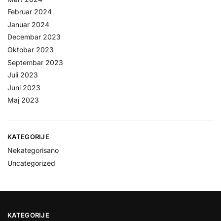
Februar 2024
Januar 2024
Decembar 2023
Oktobar 2023
Septembar 2023
Juli 2023
Juni 2023
Maj 2023
KATEGORIJE
Nekategorisano
Uncategorized
KATEGORIJE