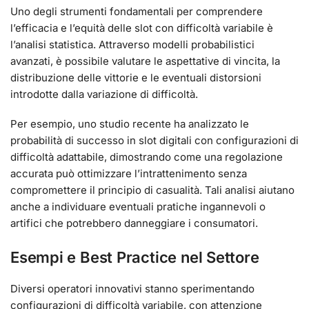
Uno degli strumenti fondamentali per comprendere
l’efficacia e l’equità delle slot con difficoltà variabile è
l’analisi statistica. Attraverso modelli probabilistici
avanzati, è possibile valutare le aspettative di vincita, la
distribuzione delle vittorie e le eventuali distorsioni
introdotte dalla variazione di difficoltà.
Per esempio, uno studio recente ha analizzato le
probabilità di successo in slot digitali con configurazioni di
difficoltà adattabile, dimostrando come una regolazione
accurata può ottimizzare l’intrattenimento senza
compromettere il principio di casualità. Tali analisi aiutano
anche a individuare eventuali pratiche ingannevoli o
artifici che potrebbero danneggiare i consumatori.
Esempi e Best Practice nel Settore
Diversi operatori innovativi stanno sperimentando
configurazioni di difficoltà variabile, con attenzione