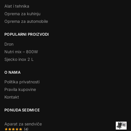
Alat i tehnika
Oprema za kuhinju
Oprema za automobile
POPULARNI PROIZVODI
Dron
Nutri mix – 800W
Sjecko inox 2 L
O NAMA
Politika privatnosti
Pravila kupovine
Kontakt
PONUDA SEDMICE
Aparat za sendviče
(4)